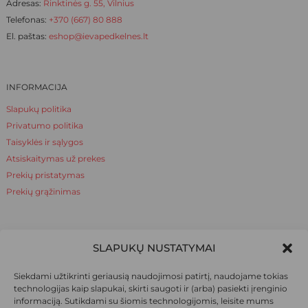
Adresas:
Rinktinės g. 55, Vilnius
Telefonas:
+370 (667) 80 888
El. paštas:
eshop@ievapedkelnes.lt
INFORMACIJA
Slapukų politika
Privatumo politika
Taisyklės ir sąlygos
Atsiskaitymas už prekes
Prekių pristatymas
Prekių grąžinimas
NAUDINGA ŽINOTI
SLAPUKŲ NUSTATYMAI
Apie mus
Siekdami užtikrinti geriausią naudojimosi patirtį, naudojame tokias
Naudinga žinoti
technologijas kaip slapukai, skirti saugoti ir (arba) pasiekti įrenginio
informaciją. Sutikdami su šiomis technologijomis, leisite mums