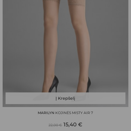
This
Į Krepšelį
product
has
MARILYN
KOJINĖS MISTY AIR 7
multiple
ORIGINAL
CURRENT
variants.
15,40
€
22,00
€
The