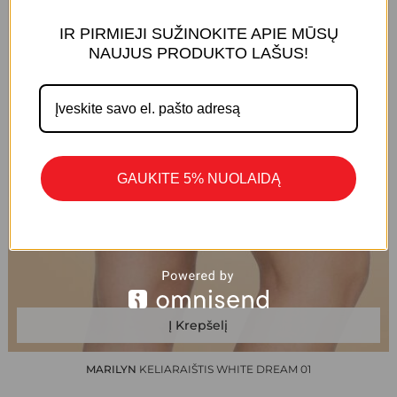
IR PIRMIEJI SUŽINOKITE APIE MŪSŲ
KREPŠELYJE NĖRA PRODUKTŲ.
NAUJUS PRODUKTO LAŠUS!
Eiti Į Parduotuvę
GAUKITE 5% NUOLAIDĄ
Į Krepšelį
MARILYN
KELIARAIŠTIS WHITE DREAM 01