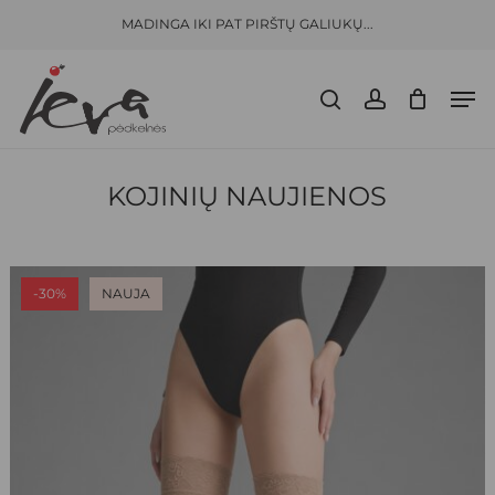
Skip
Menu
MADINGA IKI PAT PIRŠTŲ GALIUKŲ...
to
CLOSE
KREPŠELIS
CART
main
Men
content
search
account
KOJINIŲ NAUJIENOS
-30%
NAUJA