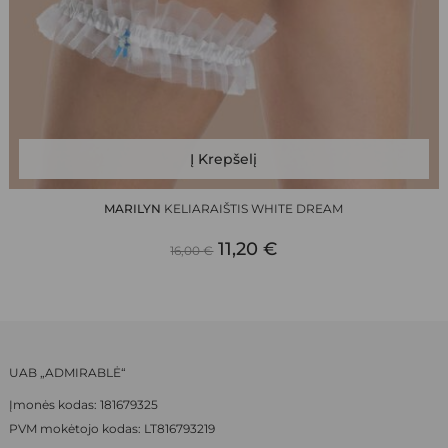
Į Krepšelį
MARILYN
KELIARAIŠTIS WHITE DREAM
ORIGINAL
CURRENT
11,20
€
16,00
€
PRICE
PRICE
WAS:
IS:
16,00 €.
11,20 €.
UAB „ADMIRABLĖ“
Įmonės kodas: 181679325
PVM mokėtojo kodas: LT816793219