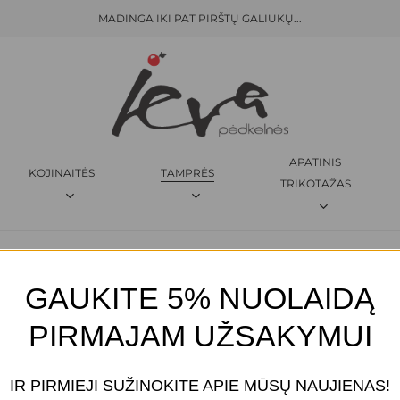
MADINGA IKI PAT PIRŠTŲ GALIUKŲ...
KREPŠELIS
APATINIS
KOJINAITĖS
TAMPRĖS
TRIKOTAŽAS
NEŠČIOSIOMS TAMPRES
GAUKITE 5% NUOLAIDĄ
PIRMAJAM UŽSAKYMUI
IR PIRMIEJI SUŽINOKITE APIE MŪSŲ NAUJIENAS!