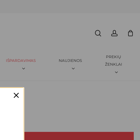
Menu
CLOSE
search
accoun
CART
PREKIŲ
IŠPARDAVIMAS
NAUJIENOS
ŽENKLAI
KREPŠELYJE NĖRA PRODUKTŲ.