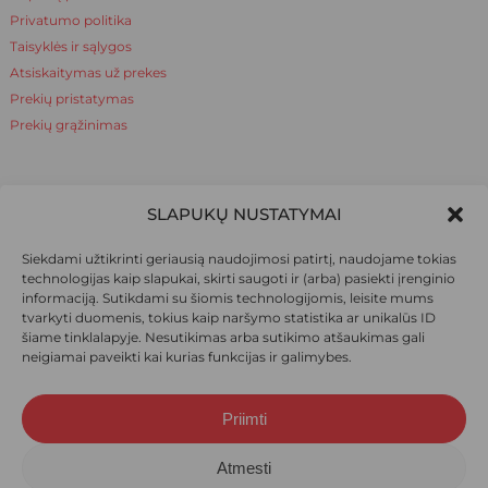
Privatumo politika
Taisyklės ir sąlygos
Atsiskaitymas už prekes
Prekių pristatymas
Prekių grąžinimas
NAUDINGA ŽINOTI
SLAPUKŲ NUSTATYMAI
Apie mus
Siekdami užtikrinti geriausią naudojimosi patirtį, naudojame tokias
Naudinga žinoti
technologijas kaip slapukai, skirti saugoti ir (arba) pasiekti įrenginio
informaciją. Sutikdami su šiomis technologijomis, leisite mums
tvarkyti duomenis, tokius kaip naršymo statistika ar unikalūs ID
šiame tinklalapyje. Nesutikimas arba sutikimo atšaukimas gali
SOCIALINIAI TINKLAI
neigiamai paveikti kai kurias funkcijas ir galimybes.
Priimti
Suma:
0,00
€
© 2026 Ieva pėdkelnės. Visos teisės saugomos.
Atmesti
Krepšelis
Apmokėjimas