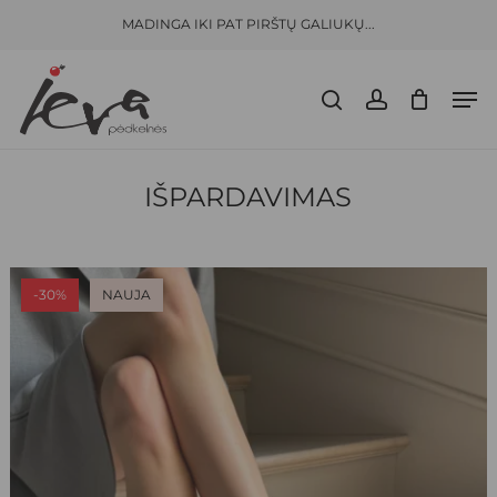
Skip
Menu
MADINGA IKI PAT PIRŠTŲ GALIUKŲ...
to
CLOSE
KREPŠELIS
CART
main
Men
content
search
account
IŠPARDAVIMAS
-30%
NAUJA