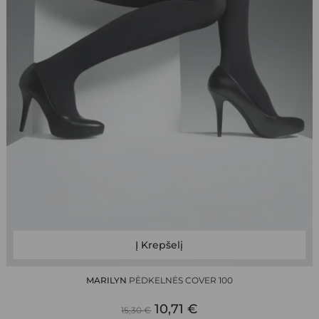
This
Į Krepšelį
product
has
MARILYN
PĖDKELNĖS COVER 100
multiple
ORIGINAL
CURRENT
variants.
10,71
€
15,30
€