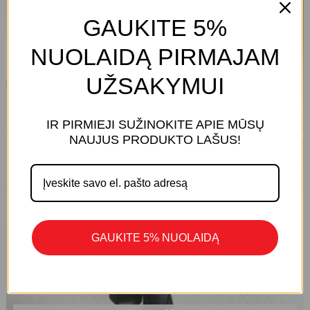
on
the
GAUKITE 5%
product
NUOLAIDĄ PIRMAJAM
page
UŽSAKYMUI
IR PIRMIEJI SUŽINOKITE APIE MŪSŲ
KREPŠELYJE NĖRA PRODUKTŲ.
NAUJUS PRODUKTO LAŠUS!
Eiti Į Parduotuvę
GAUKITE 5% NUOLAIDĄ