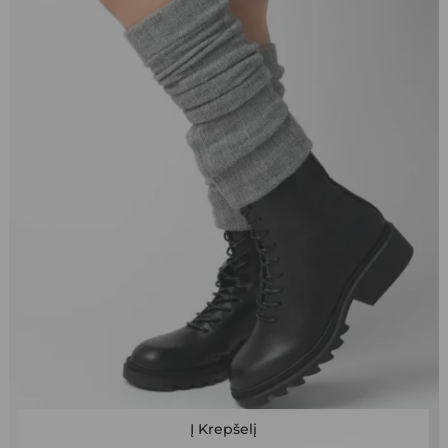
product
page
This
Į Krepšelį
product