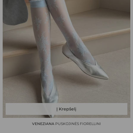
This
Į Krepšelį
product
has
VENEZIANA
PUSKOJINĖS FIORELLINI
multiple