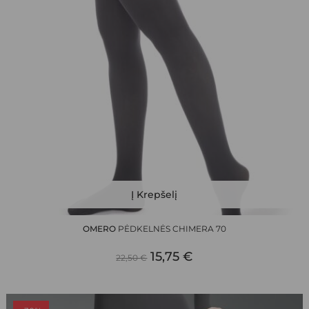
This
Į Krepšelį
product
has
OMERO
PĖDKELNĖS CHIMERA 70
multiple
ORIGINAL
CURRENT
variants.
15,75
€
22,50
€
The
PRICE
PRICE
options
WAS:
IS:
may