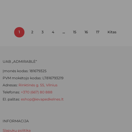
The
PRICE
PRICE
options
WAS:
IS:
may
be
15,30 €.
10,71 €.
chosen
1
2
3
4
…
15
16
17
Kitas
on
the
product
page
UAB „ADMIRABLĖ“
Įmonės kodas: 181679325
PVM mokėtojo kodas: LT816793219
Adresas:
Rinktinės g. 55, Vilnius
Telefonas:
+370 (667) 80 888
El. paštas:
eshop@ievapedkelnes.lt
INFORMACIJA
Slapukų politika