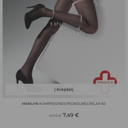
This
Į Krepšelį
product
has
MARILYN
KOMPRESINĖS PĖDKELNĖS RELAX 50
multiple
ORIGINAL
CURRENT
variants.
7,49
€
10,70
€
The
PRICE
PRICE
options