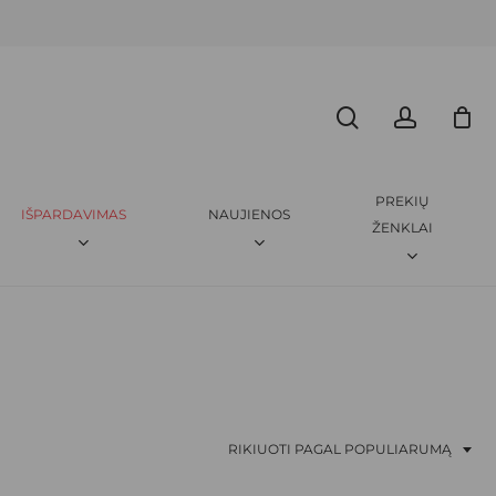
Menu
CLOSE
search
accoun
CART
PREKIŲ
IŠPARDAVIMAS
NAUJIENOS
ŽENKLAI
RIKIUOTI PAGAL POPULIARUMĄ