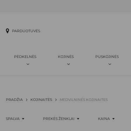
Skip
to
main
content
PARDUOTUVĖS
PĖDKELNĖS
KOJINĖS
PUSKOJINĖS
PRADŽIA
KOJINAITĖS
MEDVILNINĖS KOJINAITES
SPALVA
PREKĖS ŽENKLAI
KAINA