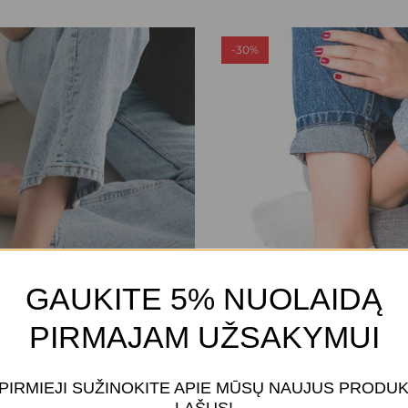
-30%
GAUKITE 5% NUOLAIDĄ
PIRMAJAM UŽSAKYMUI
This
 PIRMIEJI SUŽINOKITE APIE MŪSŲ NAUJUS PRODU
product