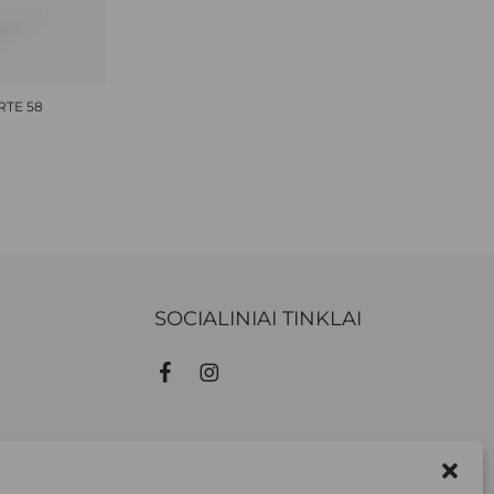
RTE 58
NAL
CURRENT
PRICE
S:
,36 €.
SOCIALINIAI TINKLAI