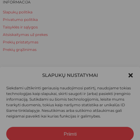
INFORMACIJA
Slapukų politika
Privatumo politika
Taisyklės ir sąlygos
Atsiskaitymas už prekes
Prekių pristatymas
Prekių grąžinimas
NAUDINGA ŽINOTI
SLAPUKŲ NUSTATYMAI
Apie mus
Siekdami užtikrinti geriausią naudojimosi patirtį, naudojame tokias
Naudinga žinoti
technologijas kaip slapukai, skirti saugoti ir (arba) pasiekti įrenginio
informaciją. Sutikdami su šiomis technologijomis, leisite mums
tvarkyti duomenis, tokius kaip naršymo statistika ar unikalūs ID
šiame tinklalapyje. Nesutikimas arba sutikimo atšaukimas gali
SOCIALINIAI TINKLAI
neigiamai paveikti kai kurias funkcijas ir galimybes.
Priimti
Suma:
0,00
€