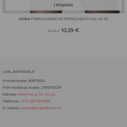
This
Į Krepšelį
product
has
MONA
FORMUOJANČIOS PĖDKELNĖS PUSH-UP 20
multiple
ORIGINAL
CURRENT
variants.
10,29
€
14,70
€
The
PRICE
PRICE
options
WAS:
IS:
may
be
14,70 €.
10,29 €.
chosen
on
UAB „ADMIRABLĖ“
the
Įmonės kodas: 181679325
product
PVM mokėtojo kodas: LT816793219
page
Adresas:
Rinktinės g. 55, Vilnius
Telefonas:
+370 (667) 80 888
El. paštas:
eshop@ievapedkelnes.lt