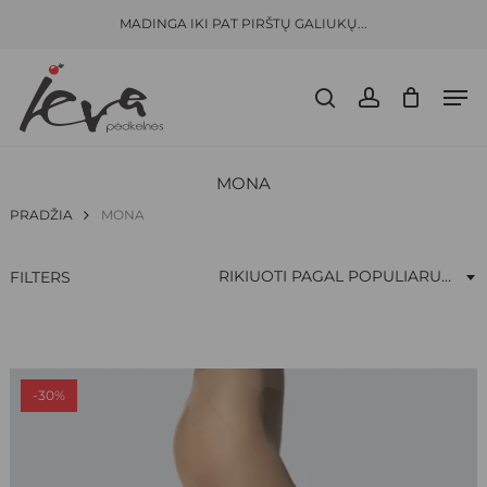
Skip
Menu
MADINGA IKI PAT PIRŠTŲ GALIUKŲ...
to
Close
CLOSE
KREPŠELIS
CART
main
Filters
Men
content
search
account
MONA
PRADŽIA
MONA
RIKIUOTI PAGAL POPULIARUMĄ
FILTERS
-30%