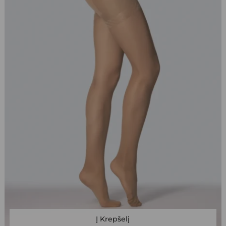
This
Į Krepšelį