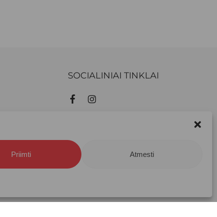
SOCIALINIAI TINKLAI
0,00
€
Priimti
Atmesti
epšelis
Apmokėjimas