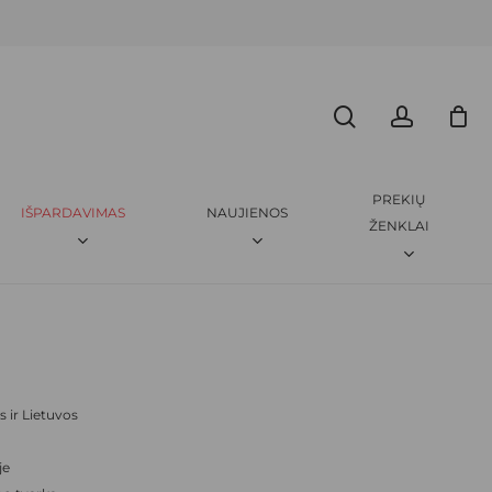
Menu
CLOSE
search
accoun
CART
PREKIŲ
IŠPARDAVIMAS
NAUJIENOS
ŽENKLAI
 ir Lietuvos
je