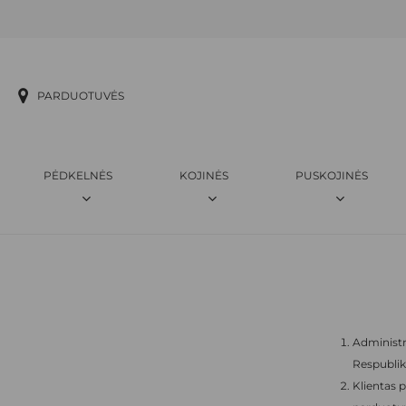
Skip
to
main
content
PARDUOTUVĖS
PĖDKELNĖS
KOJINĖS
PUSKOJINĖS
Administr
Respubliko
Klientas p