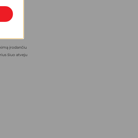
iną jų
ekę sumokėtus
rkimą įrodančiu
rius šiuo atveju