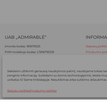
UAB „ADMIRABLĖ“
INFORMA
Įmonės kodas: 181679325
Slapukų politik
PVM mokėtojo kodas: LT816793219
Privatumo poli
Adresas:
Rinktinės g. 55, Vilnius
Taisyklės ir są
Telefonas:
+370 (667) 80 888
Atsiskaitymas 
El. paštas:
eshop@ievapedkelnes.lt
Prekių pristat
Siekdami užtikrinti geriausią naudojimosi patirtį, naudojame tokias techn
Prekių grąžini
įrenginio informaciją. Sutikdami su šiomis technologijomis, leisite m
unikalūs ID šiame tinklalapyje. Nesutikimas arba sutikimo atšaukimas ga
Slapukų politika
Privatumo politika