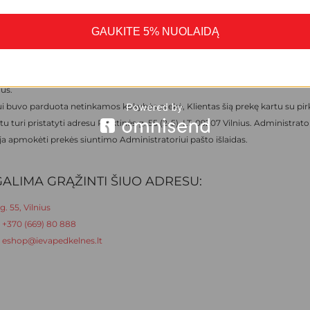
inkamai sumažinti prekės kainą;
protingą terminą neatlygintinai pašalinti prekės trūkumus;
GAUKITE 5% NUOLAIDĄ
ginti prekės trūkumų pašalinimo išlaidas, jeigu pardavėjui per protingą term
šalinus trūkumus pašalino vartotojas pats ar trečiųjų asmenų padedamas;
ašališkai nutraukti pirkimo–pardavimo sutartį ir pareikalauti grąžinti už pr
us.
tui buvo parduota netinkamos kokybės prekė, Klientas šią prekę kartu su pi
turi pristatyti adresu Rinktinės g. 55 (2-5), LT-09207 Vilnius. Administrato
oja apmokėti prekės siuntimo Administratoriui pašto išlaidas.
ALIMA GRĄŽINTI ŠIUO ADRESU:
g. 55, Vilnius
:
+370 (669) 80 888
:
eshop@ievapedkelnes.lt