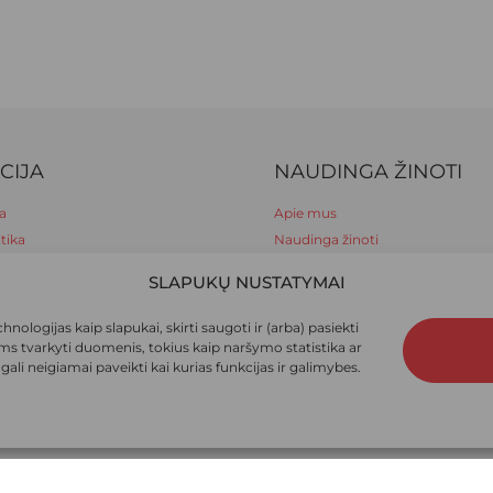
CIJA
NAUDINGA ŽINOTI
a
Apie mus
tika
Naudinga žinoti
lygos
SLAPUKŲ NUSTATYMAI
už prekes
ymas
Suma:
ologijas kaip slapukai, skirti saugoti ir (arba) pasiekti
mas
ums tvarkyti duomenis, tokius kaip naršymo statistika ar
li neigiamai paveikti kai kurias funkcijas ir galimybes.
Kr
© 2026 Ieva pėdkelnės. Visos teisės saugomos.