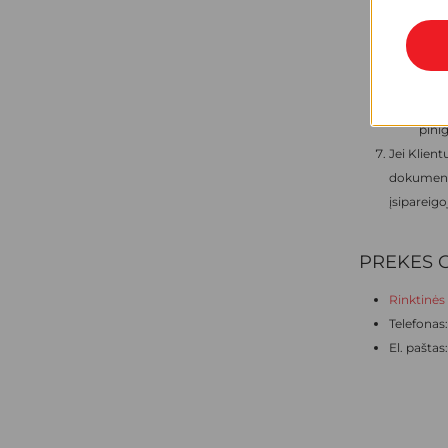
atit
per 
atly
nepa
vien
pinig
Jei Klien
dokumentu 
įsipareig
PREKES G
Rinktinės 
Telefonas
El. paštas