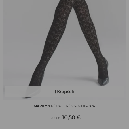
This
Į Krepšelį
product
has
MARILYN
PĖDKELNĖS SOPHIA 874
multiple
ORIGINAL
CURRENT
variants.
10,50
€
15,00
€
The
PRICE
PRICE