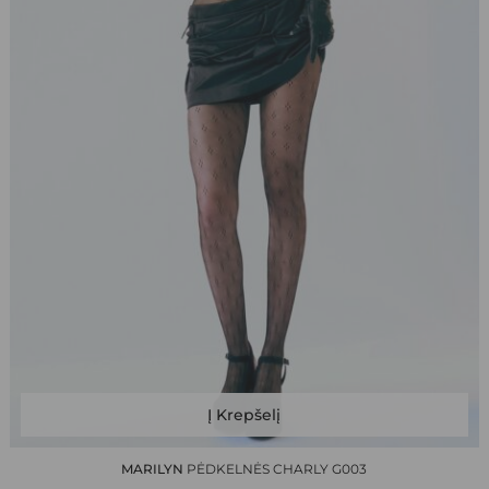
This
Į Krepšelį
product
has
MARILYN
PĖDKELNĖS CHARLY G003
multiple