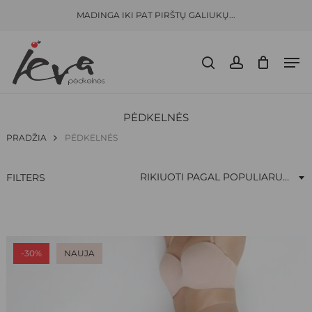
Skip
Menu
MADINGA IKI PAT PIRŠTŲ GALIUKŲ...
to
Close
CLOSE
KREPŠELIS
CART
main
Filters
Men
content
search
account
PĖDKELNĖS
PRADŽIA
PĖDKELNĖS
RIKIUOTI PAGAL POPULIARUMĄ
FILTERS
-30%
NAUJA