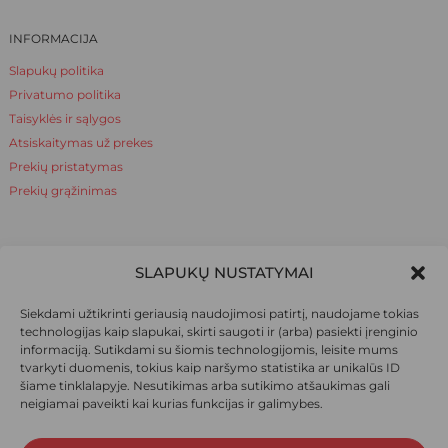
INFORMACIJA
Slapukų politika
Privatumo politika
Taisyklės ir sąlygos
Atsiskaitymas už prekes
Prekių pristatymas
Prekių grąžinimas
NAUDINGA ŽINOTI
SLAPUKŲ NUSTATYMAI
Apie mus
Siekdami užtikrinti geriausią naudojimosi patirtį, naudojame tokias
Naudinga žinoti
technologijas kaip slapukai, skirti saugoti ir (arba) pasiekti įrenginio
informaciją. Sutikdami su šiomis technologijomis, leisite mums
tvarkyti duomenis, tokius kaip naršymo statistika ar unikalūs ID
šiame tinklalapyje. Nesutikimas arba sutikimo atšaukimas gali
SOCIALINIAI TINKLAI
neigiamai paveikti kai kurias funkcijas ir galimybes.