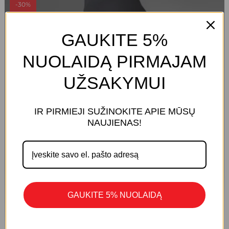
WAS:
IS:
-30%
be
9,50 €.
6,65 €.
chosen
GAUKITE 5%
on
the
NUOLAIDĄ PIRMAJAM
product
page
UŽSAKYMUI
IR PIRMIEJI SUŽINOKITE APIE MŪSŲ
KREPŠELYJE NĖRA PRODUKTŲ.
NAUJIENAS!
Eiti Į Parduotuvę
GAUKITE 5% NUOLAIDĄ