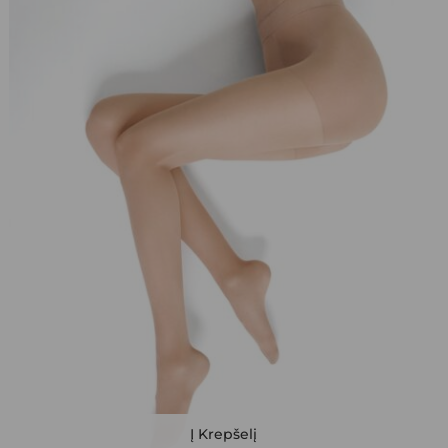
This
Į Krepšelį