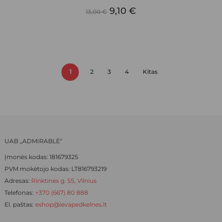
ORIGINAL
CURRENT
variants.
9,10
€
13,00
€
The
PRICE
PRICE
options
WAS:
IS:
may
be
13,00 €.
9,10 €.
chosen
1
2
3
4
Kitas
on
the
product
page
UAB „ADMIRABLĖ“
Įmonės kodas: 181679325
PVM mokėtojo kodas: LT816793219
Adresas:
Rinktinės g. 55, Vilnius
Telefonas:
+370 (667) 80 888
El. paštas:
eshop@ievapedkelnes.lt