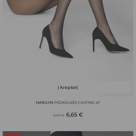
This
Į Krepšelį
product
has
MARILYN
PĖDKELNĖS CASTING 47
multiple
ORIGINAL
CURRENT
variants.
6,65
€
9,50
€
The
PRICE
PRICE
options
may