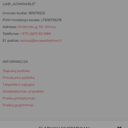
on
UAB „ADMIRABLĖ“
the
Įmonės kodas: 181679325
product
PVM mokėtojo kodas: LT816793219
page
Adresas:
Rinktinės g. 55, Vilnius
Telefonas:
+370 (667) 80 888
El. paštas:
eshop@ievapedkelnes.lt
INFORMACIJA
Slapukų politika
Privatumo politika
Taisyklės ir sąlygos
Atsiskaitymas už prekes
Prekių pristatymas
Prekių grąžinimas
NAUDINGA ŽINOTI