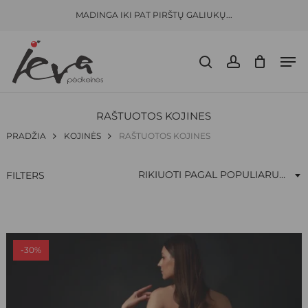
Skip
Menu
MADINGA IKI PAT PIRŠTŲ GALIUKŲ...
to
Close
CLOSE
KREPŠELIS
CART
main
Filters
Men
content
search
account
RAŠTUOTOS KOJINES
PRADŽIA
KOJINĖS
RAŠTUOTOS KOJINES
RIKIUOTI PAGAL POPULIARUMĄ
FILTERS
-30%