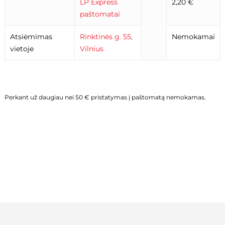
LP Express
2,20 €
paštomatai
Atsiėmimas
Rinktinės g. 55,
Nemokamai
vietoje
Vilnius
Perkant už daugiau nei 50 € pristatymas į paštomatą nemokamas.
KREPŠELYJE NĖRA PRODUKTŲ.
Eiti Į Parduotuvę