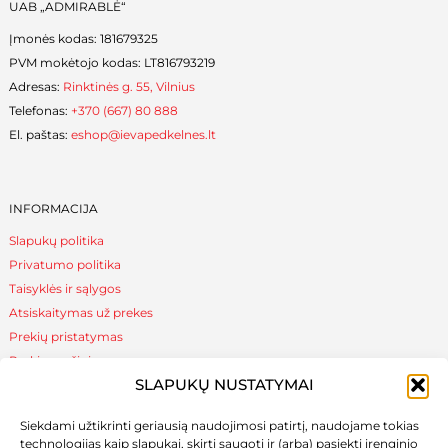
UAB „ADMIRABLĖ“
Įmonės kodas: 181679325
PVM mokėtojo kodas: LT816793219
Adresas:
Rinktinės g. 55, Vilnius
Telefonas:
+370 (667) 80 888
El. paštas:
eshop@ievapedkelnes.lt
INFORMACIJA
Slapukų politika
Privatumo politika
Taisyklės ir sąlygos
Atsiskaitymas už prekes
Prekių pristatymas
Prekių grąžinimas
SLAPUKŲ NUSTATYMAI
Siekdami užtikrinti geriausią naudojimosi patirtį, naudojame tokias
NAUDINGA ŽINOTI
technologijas kaip slapukai, skirti saugoti ir (arba) pasiekti įrenginio