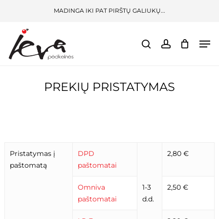
Skip
Menu
MADINGA IKI PAT PIRŠTŲ GALIUKŲ...
to
CLOSE
KREPŠELIS
CART
main
Men
content
search
account
PREKIŲ PRISTATYMAS
Pristatymas į
DPD
2,80 €
paštomatą
paštomatai
Omniva
1-3
2,50 €
paštomatai
d.d.