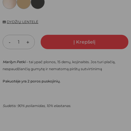
4,80 €.
3,36 €.
DYDŽIŲ LENTELĖ
Į Krepšelį
Marilyn Petki
– tai ypač plonos, 15 denų, kojinaitės. Jos turi plačią,
nespaudžiančią gumytę ir nematomą pirštų sutvirtinimą
Pakuotėje yra 2 poros puskojinių.
Sudėtis: 90% poliamidas, 10% elastanas.