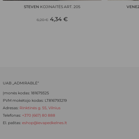
has
has
STEVEN
KOJINAITĖS ART. 205
VENE
multiple
multiple
ORIGINAL
CURRENT
variants.
4,34
€
variants.
6,20
€
The
The
PRICE
PRICE
options
options
WAS:
IS:
may
may
be
be
6,20 €.
4,34 €.
chosen
chosen
on
on
the
the
product
product
UAB „ADMIRABLĖ“
page
page
Įmonės kodas: 181679325
PVM mokėtojo kodas: LT816793219
Adresas:
Rinktinės g. 55, Vilnius
Telefonas:
+370 (667) 80 888
El. paštas:
eshop@ievapedkelnes.lt