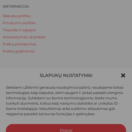
INFORMACIJA
Slapukų politika
Privatumo politika
Taisyklės ir sąlygos
Atsiskaitymas už prekes
Prekių pristatymas
Prekių grąžinimas
NAUDINGA ŽINOTI
SLAPUKŲ NUSTATYMAI
Apie mus
Siekdami užtikrinti geriausią naudojimosi patirtį, naudojame tokias
Naudinga žinoti
technologijas kaip slapukai, skirti saugoti ir (arba) pasiekti įrenginio
informaciją. Sutikdami su šiomis technologijomis, leisite mums
tvarkyti duomenis, tokius kaip naršymo statistika ar unikalūs ID
šiame tinklalapyje. Nesutikimas arba sutikimo atšaukimas gali
SOCIALINIAI TINKLAI
neigiamai paveikti kai kurias funkcijas ir galimybes.
Priimti