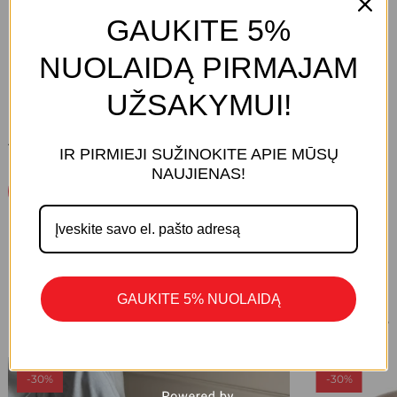
PREKĖS ŽENKLAS:
KNITTEX
GAUKITE 5%
NUOLAIDĄ PIRMAJAM
UŽSAKYMUI!
ATSILIEPIMŲ DAR NĖRA.
IR PIRMIEJI SUŽINOKITE APIE MŪSŲ
KREPŠELYJE NĖRA PRODUKTŲ.
NAUJIENAS!
Parašykite Atsiliepimą
Eiti Į Parduotuvę
GAUKITE 5% NUOLAIDĄ
1/8
PANAŠŪS PRODUKTAI
-30%
-30%