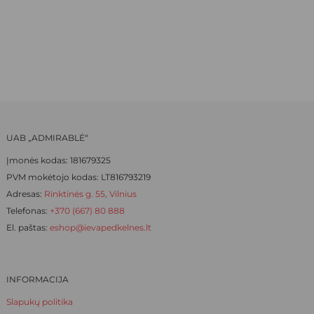
The
The
PRICE
PRICE
options
options
WAS:
IS:
may
may
be
be
7,60 €.
5,32 €.
chosen
chosen
on
on
the
the
product
product
UAB „ADMIRABLĖ“
page
page
Įmonės kodas: 181679325
PVM mokėtojo kodas: LT816793219
Adresas:
Rinktinės g. 55, Vilnius
Telefonas:
+370 (667) 80 888
El. paštas:
eshop@ievapedkelnes.lt
INFORMACIJA
Slapukų politika