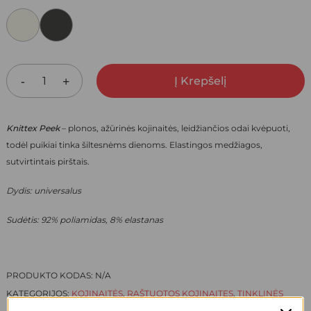
WAS:
IS:
6,00 €.
4,20 €.
Į Krepšelį
Knittex Peek
– p
lonos, ažūrinės kojinaitės,
leidžiančios odai kvėpuoti,
todėl puikiai tinka šiltesnėms dienoms. Elastingos medžiagos,
sutvirtintais pirštais.
Dydis: universalus
Sudėtis: 92% poliamidas, 8% elastanas
PRODUKTO KODAS:
N/A
KATEGORIJOS:
KOJINAITĖS
,
RAŠTUOTOS KOJINAITES
,
TINKLINĖS
KOJINAITES