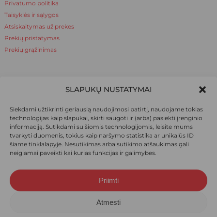
Privatumo politika
Taisyklės ir sąlygos
Atsiskaitymas už prekes
Prekių pristatymas
Prekių grąžinimas
NAUDINGA ŽINOTI
SLAPUKŲ NUSTATYMAI
Apie mus
Siekdami užtikrinti geriausią naudojimosi patirtį, naudojame tokias
Naudinga žinoti
technologijas kaip slapukai, skirti saugoti ir (arba) pasiekti įrenginio
informaciją. Sutikdami su šiomis technologijomis, leisite mums
tvarkyti duomenis, tokius kaip naršymo statistika ar unikalūs ID
šiame tinklalapyje. Nesutikimas arba sutikimo atšaukimas gali
SOCIALINIAI TINKLAI
neigiamai paveikti kai kurias funkcijas ir galimybes.
Priimti
Suma:
0,00
€
© 2026 Ieva pėdkelnės. Visos teisės saugomos.
Atmesti
Krepšelis
Apmokėjimas