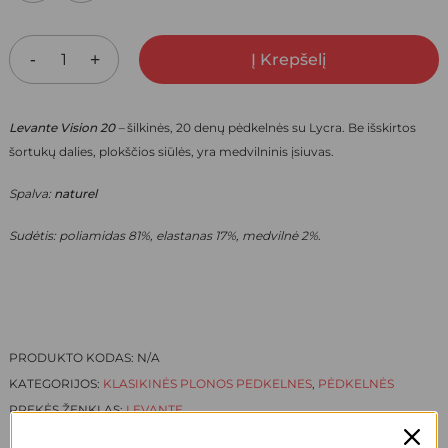
9,70 €.
6,79 €.
Į Krepšelį
Levante Vision 20
–
šilkinės, 20 denų pėdkelnės su Lycra. Be išskirtos
šortukų dalies, plokščios siūlės, yra medvilninis įsiuvas.
Spalva:
naturel
Sudėtis: poliamidas 81%, elastanas 17%, medvilnė 2%
.
PRODUKTO KODAS:
N/A
KATEGORIJOS:
KLASIKINĖS PLONOS PEDKELNES
,
PĖDKELNĖS
PREKĖS ŽENKLAS:
LEVANTE