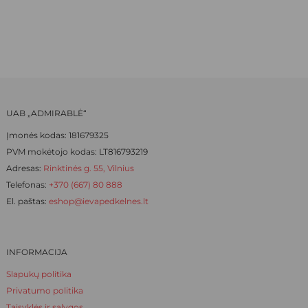
WAS:
IS:
may
may
be
be
12,50 €.
8,75 €.
chosen
chosen
on
on
the
the
product
product
page
page
UAB „ADMIRABLĖ“
Įmonės kodas: 181679325
PVM mokėtojo kodas: LT816793219
Adresas:
Rinktinės g. 55, Vilnius
Telefonas:
+370 (667) 80 888
El. paštas:
eshop@ievapedkelnes.lt
INFORMACIJA
Slapukų politika
Privatumo politika
Taisyklės ir sąlygos