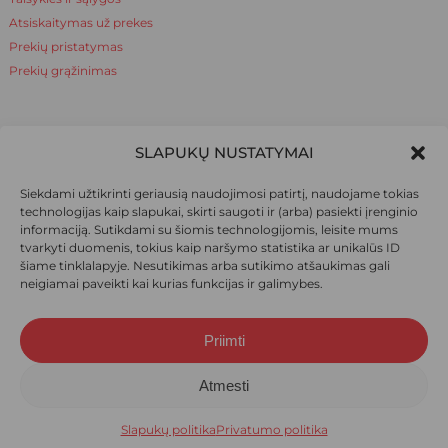
Atsiskaitymas už prekes
Prekių pristatymas
Prekių grąžinimas
NAUDINGA ŽINOTI
SLAPUKŲ NUSTATYMAI
Apie mus
Siekdami užtikrinti geriausią naudojimosi patirtį, naudojame tokias
Naudinga žinoti
technologijas kaip slapukai, skirti saugoti ir (arba) pasiekti įrenginio
informaciją. Sutikdami su šiomis technologijomis, leisite mums
tvarkyti duomenis, tokius kaip naršymo statistika ar unikalūs ID
šiame tinklalapyje. Nesutikimas arba sutikimo atšaukimas gali
SOCIALINIAI TINKLAI
neigiamai paveikti kai kurias funkcijas ir galimybes.
Priimti
Suma:
0,00
€
© 2026 Ieva pėdkelnės. Visos teisės saugomos.
Atmesti
Krepšelis
Apmokėjimas
Slapukų politika
Privatumo politika