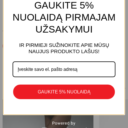
GAUKITE 5%
NUOLAIDĄ PIRMAJAM
UŽSAKYMUI
ATSILIEPIMŲ DAR NĖRA.
IR PIRMIEJI SUŽINOKITE APIE MŪSŲ
Parašykite Atsiliepimą
KREPŠELYJE NĖRA PRODUKTŲ.
NAUJUS PRODUKTO LAŠUS!
Eiti Į Parduotuvę
1/8
PANAŠŪS PRODUKTAI
GAUKITE 5% NUOLAIDĄ
-30%
-30%