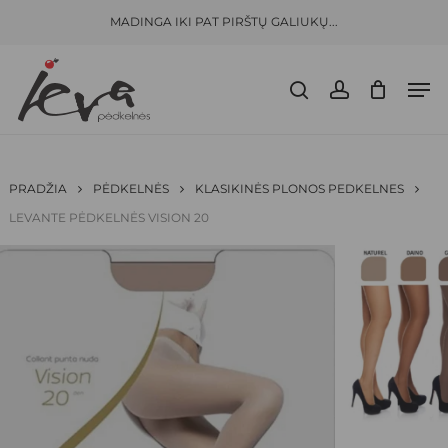
Skip
Menu
MADINGA IKI PAT PIRŠTŲ GALIUKŲ...
to
CLOSE
KREPŠELIS
BŪKITE PIRMAS APRAŠĘS “
LEVANTE
CART
main
PĖDKELNĖS VISION 20”
Men
content
search
account
El. pašto adresas nebus skelbiamas.
Būtini
laukeliai pažymėti
*
JŪSŲ ĮVERTINIMAS
*
PRADŽIA
PĖDKELNĖS
KLASIKINĖS PLONOS PEDKELNES
LEVANTE PĖDKELNĖS VISION 20
JŪSŲ ATSILIEPIMAS
*
PAVADINIMAS
*