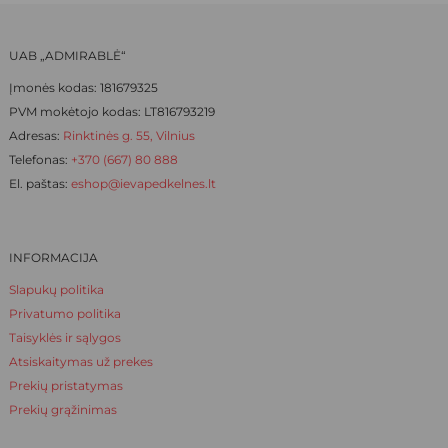
the
product
UAB „ADMIRABLĖ“
page
Įmonės kodas: 181679325
PVM mokėtojo kodas: LT816793219
Adresas:
Rinktinės g. 55, Vilnius
Telefonas:
+370 (667) 80 888
El. paštas:
eshop@ievapedkelnes.lt
INFORMACIJA
Slapukų politika
Privatumo politika
Taisyklės ir sąlygos
Atsiskaitymas už prekes
Prekių pristatymas
Prekių grąžinimas