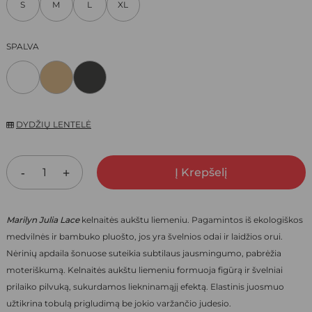
S
M
L
XL
12,00 €.
8,40 €.
SPALVA
DYDŽIŲ LENTELĖ
Į Krepšelį
Marilyn Julia Lace
kelnaitės aukštu liemeniu
. Pagamintos iš ekologiškos
medvilnės ir bambuko pluošto, jos yra švelnios odai ir laidžios orui.
Nėrinių apdaila šonuose suteikia subtilaus jausmingumo, pabrėžia
moteriškumą. Kelnaitės aukštu liemeniu formuoja figūrą ir švelniai
prilaiko pilvuką, sukurdamos liekninamąjį efektą. Elastinis juosmuo
užtikrina tobulą prigludimą be jokio varžančio judesio.