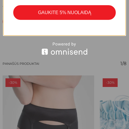
ATSILIEPIMŲ DAR NĖRA.
GAUKITE 5% NUOLAIDĄ
Parašykite Atsiliepimą
1/8
PANAŠŪS PRODUKTAI
-30%
-30%