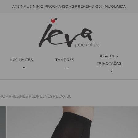
ATSINAUJINIMO PROGA VISOMS PREKĖMS -30% NUOLAIDA
KREPŠELIS
BŪKITE PIRMAS APRAŠĘS “
M
El. pašto adresas nebus skelbi
JŪSŲ ĮVERTINIMAS
*
APATINIS
KOJINAITĖS
TAMPRĖS
JŪSŲ ATSILIEPIMAS
*
TRIKOTAŽAS
KOMPRESINĖS PĖDKELNĖS RELAX 80
PAVADINIMAS
*