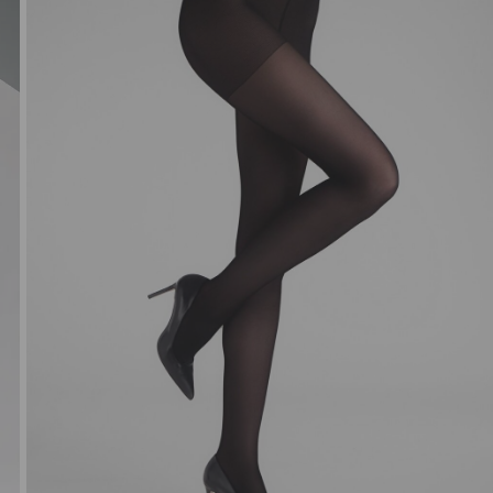
NORIU SAVO INTERNETO N
INTERNETO PUSLAPĮ, KAD JŲ 
PARAŠYTI KOMENTARĄ.