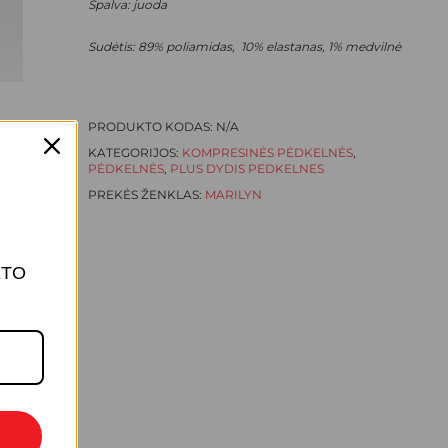
Spalva: juoda
Sudėtis: 89% poliamidas, 10% elastanas, 1% medvilnė
PRODUKTO KODAS:
N/A
KATEGORIJOS:
KOMPRESINĖS PĖDKELNĖS
,
PĖDKELNĖS
,
PLUS DYDIS PEDKELNES
PREKĖS ŽENKLAS:
MARILYN
KTO
KREPŠELYJE NĖRA PRODUKTŲ.
Eiti Į Parduotuvę