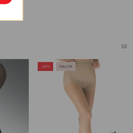
1/2
-30%
NAUJA