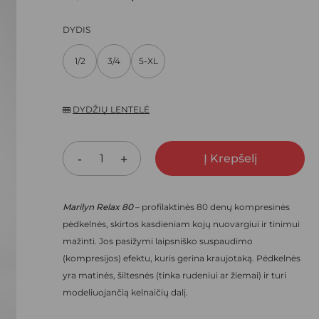
ARŠYKLĖJE IŠSAUGOTI VARDĄ, EL. PAŠTO ADRESĄ IR
PRICE
PRICE
DYDIS
NEBEREIKTŲ ĮVESTI IŠ NAUJO, KAI KITĄ KARTĄ VĖL NORĖSIU
WAS:
IS:
1/2
3/4
5-XL
14,80 €.
10,36 €.
DYDŽIŲ LENTELĖ
Į Krepšelį
Marilyn Relax 80
– profilaktinės 80 denų kompresinės
pėdkelnės, skirtos kasdieniam kojų nuovargiui ir tinimui
mažinti. Jos pasižymi laipsniško suspaudimo
(kompresijos) efektu, kuris gerina kraujotaką. Pėdkelnės
yra matinės, šiltesnės (tinka rudeniui ar žiemai) ir turi
modeliuojančią kelnaičių dalį.