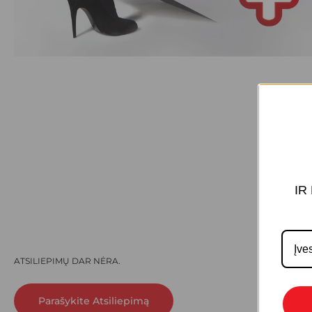
IR
ATSILIEPIMŲ DAR NĖRA.
Parašykite Atsiliepimą