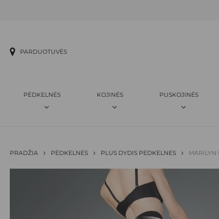
Skip
to
main
content
PARDUOTUVĖS
PĖDKELNĖS
KOJINĖS
PUSKOJINĖS
PRADŽIA
PĖDKELNĖS
PLUS DYDIS PEDKELNES
MARILYN 