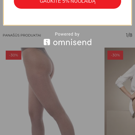
GAUKITE 5% NUOLAIDĄ
1/8
PANAŠŪS PRODUKTAI
-30%
-30%