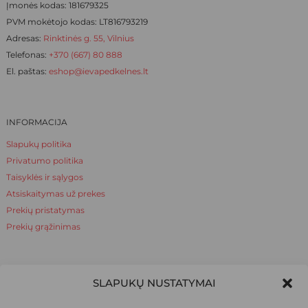
Įmonės kodas: 181679325
PVM mokėtojo kodas: LT816793219
Adresas:
Rinktinės g. 55, Vilnius
Telefonas:
+370 (667) 80 888
El. paštas:
eshop@ievapedkelnes.lt
INFORMACIJA
Slapukų politika
Privatumo politika
Taisyklės ir sąlygos
Atsiskaitymas už prekes
Prekių pristatymas
Prekių grąžinimas
NAUDINGA ŽINOTI
SLAPUKŲ NUSTATYMAI
Apie mus