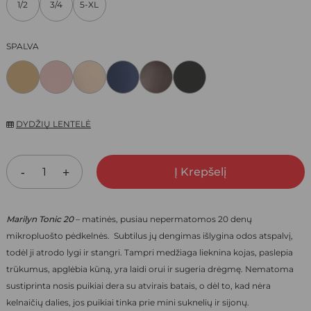
1/2
3/4
5-XL
7,40 €.
5,18 €.
SPALVA
DYDŽIŲ LENTELĖ
Į Krepšelį
Marilyn Tonic 20
–
matinės, pusiau nepermatomos 20 denų
mikropluošto pėdkelnės.
Subtilus jų dengimas išlygina odos atspalvį,
todėl ji atrodo lygi ir stangri. Tampri medžiaga lieknina kojas, paslepia
trūkumus, apglėbia kūną, yra laidi orui ir sugeria drėgmę. Nematoma
sustiprinta nosis puikiai dera su atvirais batais, o dėl to, kad nėra
kelnaičių dalies, jos puikiai tinka prie mini suknelių ir sijonų.