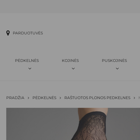
Skip
to
main
content
PARDUOTUVĖS
PĖDKELNĖS
KOJINĖS
PUSKOJINĖS
PRADŽIA
PĖDKELNĖS
RAŠTUOTOS PLONOS PEDKELNES