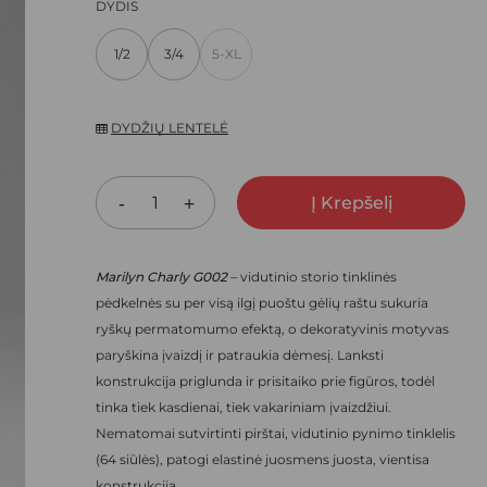
PRICE
PRICE
DYDIS
ARŠYKLĖJE IŠSAUGOTI VARDĄ, EL. PAŠTO ADRESĄ IR
WAS:
IS:
NEBEREIKTŲ ĮVESTI IŠ NAUJO, KAI KITĄ KARTĄ VĖL NORĖSIU
1/2
3/4
5-XL
13,70 €.
9,59 €.
DYDŽIŲ LENTELĖ
Į Krepšelį
Marilyn Charly G002
– vidutinio st
orio tinklinės
pėdkelnės su per visą ilgį puoštu gėlių raštu sukuria
ryškų permatomumo efektą, o dekoratyvinis motyvas
paryškina įvaizdį ir patraukia dėmesį. Lanksti
konstrukcija priglunda ir prisitaiko prie figūros, todėl
tinka tiek kasdienai, tiek vakariniam įvaizdžiui.
Nematomai sutvirtinti pirštai,
vidutinio pynimo tinklelis
(64 siūlės), patogi elastinė juosmens juosta, vientisa
konstrukcija.