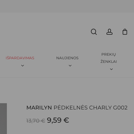
Menu
CLOSE
search
accoun
ARILYN
PĖDKELNĖS CHARLY G002”
CART
amas.
Būtini laukeliai pažymėti
*
PREKIŲ
IŠPARDAVIMAS
NAUJIENOS
ŽENKLAI
MARILYN
PĖDKELNĖS CHARLY G002
EL. PAŠTAS
*
ORIGINAL
CURRENT
9,59
€
13,70
€