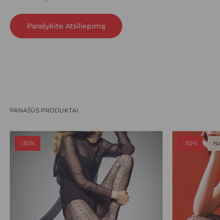
Parašykite Atsiliepimą
PANAŠŪS PRODUKTAI
-30%
-30%
N