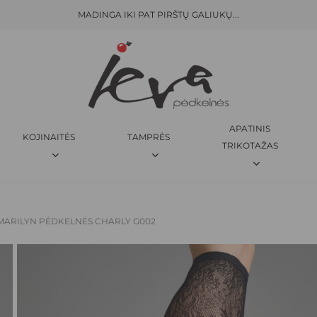
MADINGA IKI PAT PIRŠTŲ GALIUKŲ...
KREPŠELIS
BŪKITE PIRMAS APRAŠĘS “
M
El. pašto adresas nebus skelbi
JŪSŲ ĮVERTINIMAS
*
APATINIS
KOJINAITĖS
TAMPRĖS
JŪSŲ ATSILIEPIMAS
*
TRIKOTAŽAS
MARILYN PĖDKELNĖS CHARLY G002
PAVADINIMAS
*