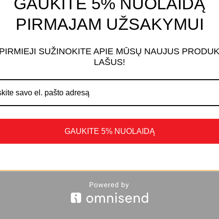
GAUKITE 5% NUOLAIDĄ
PIRMAJAM UŽSAKYMUI
 PIRMIEJI SUŽINOKITE APIE MŪSŲ NAUJUS PRODU
LAŠUS!
GAUKITE 5% NUOLAIDĄ