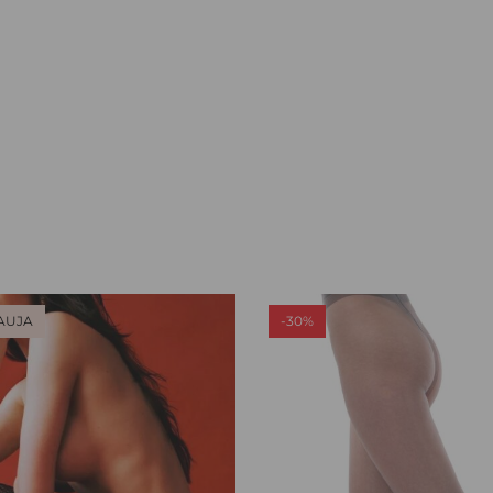
AUJA
-30%