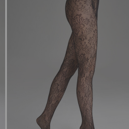
NORIU SAVO INTERNETO N
INTERNETO PUSLAPĮ, KAD JŲ 
PARAŠYTI KOMENTARĄ.