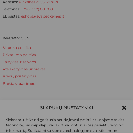
Adresas:
Rinktinės g. 55, Vilnius
Telefonas:
+370 (667) 80 888
El. paštas:
eshop@ievapedkelnes.lt
INFORMACIJA
Slapukų politika
Privatumo politika
Taisyklės ir sąlygos
Atsiskaitymas už prekes
Prekių pristatymas
Prekių grąžinimas
NAUDINGA ŽINOTI
SLAPUKŲ NUSTATYMAI
Apie mus
Siekdami užtikrinti geriausią naudojimosi patirtį, naudojame tokias
Naudinga žinoti
technologijas kaip slapukai, skirti saugoti ir (arba) pasiekti įrenginio
informaciją. Sutikdami su šiomis technologijomis, leisite mums