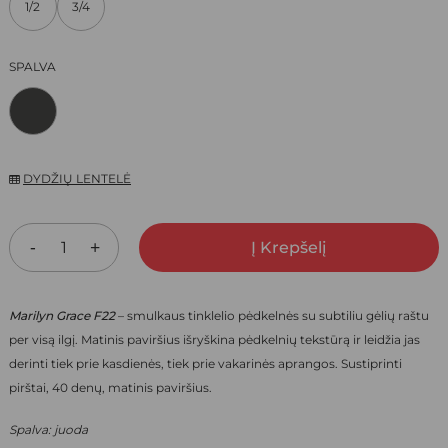
1/2
3/4
11,70 €.
8,19 €.
SPALVA
DYDŽIŲ LENTELĖ
Į Krepšelį
Marilyn Grace F22
– smulkaus tinklelio pėdkelnės su subtiliu gėlių raštu
per visą ilgį. Matinis paviršius išryškina pėdkelnių tekstūrą ir leidžia jas
derinti tiek prie kasdienės, tiek prie vakarinės aprangos. Sustiprinti
pirštai, 40 denų, matinis paviršius.
Spalva: juoda