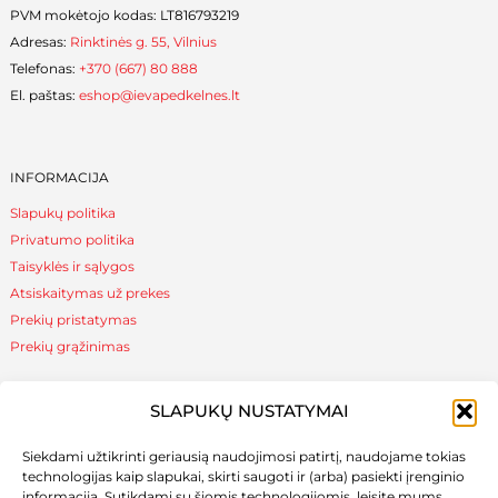
PVM mokėtojo kodas: LT816793219
Adresas:
Rinktinės g. 55, Vilnius
Telefonas:
+370 (667) 80 888
El. paštas:
eshop@ievapedkelnes.lt
INFORMACIJA
Slapukų politika
Privatumo politika
Taisyklės ir sąlygos
Atsiskaitymas už prekes
Prekių pristatymas
Prekių grąžinimas
SLAPUKŲ NUSTATYMAI
NAUDINGA ŽINOTI
Siekdami užtikrinti geriausią naudojimosi patirtį, naudojame tokias
Apie mus
technologijas kaip slapukai, skirti saugoti ir (arba) pasiekti įrenginio
Naudinga žinoti
informaciją. Sutikdami su šiomis technologijomis, leisite mums