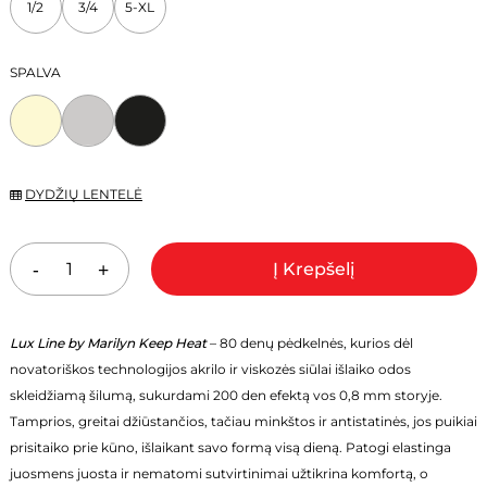
1/2
3/4
5-XL
24,30 €.
17,01 €.
SPALVA
DYDŽIŲ LENTELĖ
Į Krepšelį
Lux Line by Marilyn Keep Heat
– 80 denų pėdkelnės, kurios dėl
novatoriškos technologijos akrilo ir viskozės siūlai išlaiko odos
skleidžiamą šilumą, sukurdami 200 den efektą vos 0,8 mm storyje.
Tamprios, greitai džiūstančios, tačiau minkštos ir antistatinės, jos puikiai
prisitaiko prie kūno, išlaikant savo formą visą dieną. Patogi elastinga
juosmens juosta ir nematomi sutvirtinimai užtikrina komfortą, o