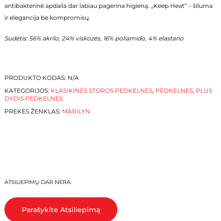
antibakterinė apdaila dar labiau pagerina higieną. „Keep Heat“ – šiluma
ir elegancija be kompromisų.
Sudėtis: 56% akrilo, 24% viskozės, 16% poliamido, 4% elastano
PRODUKTO KODAS:
N/A
KATEGORIJOS:
KLASIKINĖS STOROS PEDKELNES
,
PĖDKELNĖS
,
PLUS
DYDIS PEDKELNES
PREKĖS ŽENKLAS:
MARILYN
ATSILIEPIMŲ DAR NĖRA.
Parašykite Atsiliepimą