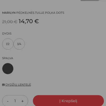
MARILYN
PĖDKELNĖS TULLE POLKA DOTS
ORIGINAL
CURRENT
14,70
€
21,00
€
PRICE
PRICE
DYDIS
WAS:
IS:
1/2
3/4
21,00 €.
14,70 €.
SPALVA
DYDŽIŲ LENTELĖ
Į Krepšelį