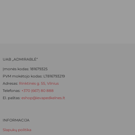
PRICE
PRICE
options
options
WAS:
IS:
may
may
be
be
12,50 €.
8,75 €.
chosen
chosen
on
on
the
the
product
product
page
page
UAB „ADMIRABLĖ“
Įmonės kodas: 181679325
PVM mokėtojo kodas: LT816793219
Adresas:
Rinktinės g. 55, Vilnius
Telefonas:
+370 (667) 80 888
El. paštas:
eshop@ievapedkelnes.lt
INFORMACIJA
Slapukų politika