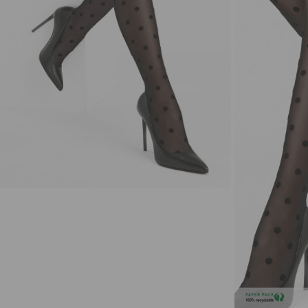
EL. PAŠTAS
*
NORIU SAVO INTERNETO NARŠYKLĖJE
IŠSAUGOTI VARDĄ, EL. PAŠTO ADRESĄ IR
INTERNETO PUSLAPĮ, KAD JŲ NEBEREIKTŲ
ĮVESTI IŠ NAUJO, KAI KITĄ KARTĄ VĖL
NORĖSIU PARAŠYTI KOMENTARĄ.