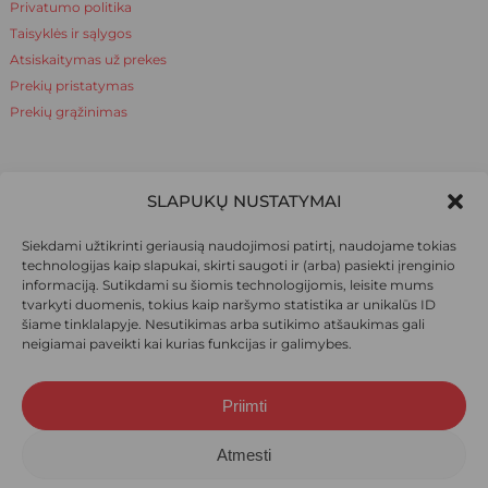
Privatumo politika
Taisyklės ir sąlygos
Atsiskaitymas už prekes
Prekių pristatymas
Prekių grąžinimas
NAUDINGA ŽINOTI
SLAPUKŲ NUSTATYMAI
Apie mus
Siekdami užtikrinti geriausią naudojimosi patirtį, naudojame tokias
Naudinga žinoti
technologijas kaip slapukai, skirti saugoti ir (arba) pasiekti įrenginio
informaciją. Sutikdami su šiomis technologijomis, leisite mums
tvarkyti duomenis, tokius kaip naršymo statistika ar unikalūs ID
šiame tinklalapyje. Nesutikimas arba sutikimo atšaukimas gali
SOCIALINIAI TINKLAI
neigiamai paveikti kai kurias funkcijas ir galimybes.
Priimti
Suma:
0,00
€
© 2026 Ieva pėdkelnės. Visos teisės saugomos.
Atmesti
Krepšelis
Apmokėjimas