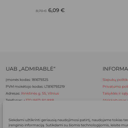
multiple
multiple
ORIGINAL
CURRENT
variants.
6,09
€
variants.
8,70
€
The
The
PRICE
PRICE
options
options
WAS:
IS:
may
may
be
be
8,70 €.
6,09 €.
chosen
chosen
on
on
the
the
product
product
UAB „ADMIRABLĖ“
INFORMA
page
page
Įmonės kodas: 181679325
Slapukų politik
PVM mokėtojo kodas: LT816793219
Privatumo poli
Adresas:
Rinktinės g. 55, Vilnius
Taisyklės ir są
Telefonas:
+370 (667) 80 888
Atsiskaitymas 
El. paštas:
eshop@ievapedkelnes.lt
Prekių pristat
Prekių grąžini
Siekdami užtikrinti geriausią naudojimosi patirtį, naudojame tokias techn
įrenginio informaciją. Sutikdami su šiomis technologijomis, leisite m