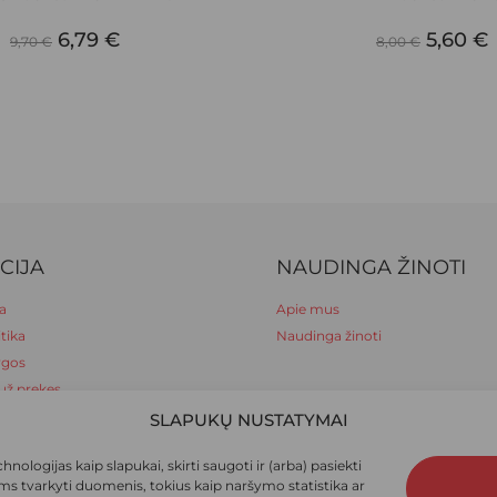
multiple
ORIGINAL
CURRENT
ORIGI
6,79
€
variants.
5,60
€
9,70
€
8,00
€
The
PRICE
PRICE
PRICE
options
WAS:
IS:
WAS:
I
may
be
9,70 €.
6,79 €.
8,00 €.
5
chosen
on
the
product
CIJA
NAUDINGA ŽINOTI
page
a
Apie mus
tika
Naudinga žinoti
lygos
už prekes
ymas
SLAPUKŲ NUSTATYMAI
mas
Suma:
ologijas kaip slapukai, skirti saugoti ir (arba) pasiekti
ums tvarkyti duomenis, tokius kaip naršymo statistika ar