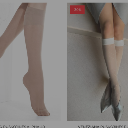
-30%
This
product
has
O
PUSKOJINĖS ALPHA 40
VENEZIANA
PUSKOJINĖS PU