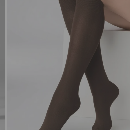
NORIU SAVO INTERNETO N
INTERNETO PUSLAPĮ, KAD JŲ 
PARAŠYTI KOMENTARĄ.