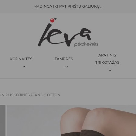
MADINGA IKI PAT PIRŠTŲ GALIUKŲ...
KREPŠELIS
BŪKITE PIRMAS APRAŠĘS “
M
El. pašto adresas nebus skelbi
JŪSŲ ĮVERTINIMAS
*
APATINIS
KOJINAITĖS
TAMPRĖS
JŪSŲ ATSILIEPIMAS
*
TRIKOTAŽAS
YN PUSKOJINĖS PIANO COTTON
PAVADINIMAS
*