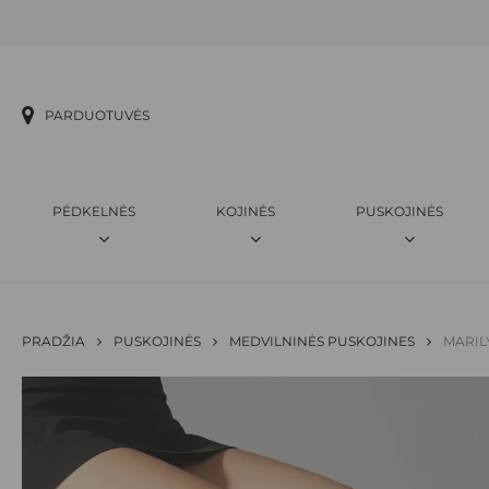
Skip
to
main
content
PARDUOTUVĖS
PĖDKELNĖS
KOJINĖS
PUSKOJINĖS
PRADŽIA
PUSKOJINĖS
MEDVILNINĖS PUSKOJINES
MARIL