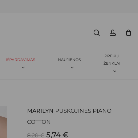
Menu
CLOSE
search
accoun
ARILYN
PUSKOJINĖS PIANO COTTON”
CART
amas.
Būtini laukeliai pažymėti
*
PREKIŲ
IŠPARDAVIMAS
NAUJIENOS
ŽENKLAI
MARILYN
PUSKOJINĖS PIANO
EL. PAŠTAS
*
COTTON
ORIGINAL
CURRENT
5,74
€
8,20
€