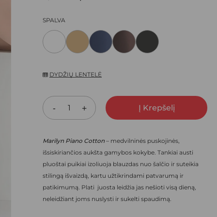
ARŠYKLĖJE IŠSAUGOTI VARDĄ, EL. PAŠTO ADRESĄ IR
PRICE
PRICE
SPALVA
NEBEREIKTŲ ĮVESTI IŠ NAUJO, KAI KITĄ KARTĄ VĖL NORĖSIU
WAS:
IS:
8,20 €.
5,74 €.
DYDŽIŲ LENTELĖ
Į Krepšelį
Marilyn Piano Cotton
– medvilninės puskojinės,
išsiskiriančios aukšta gamybos kokybe. Tankiai austi
pluoštai puikiai izoliuoja blauzdas nuo šalčio ir suteikia
stilingą išvaizdą, kartu užtikrindami patvarumą ir
patikimumą. Plati juosta leidžia jas nešioti visą dieną,
neleidžiant joms nuslysti ir sukelti spaudimą.