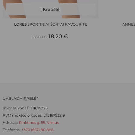
This
This
Į Krepšelį
product
product
has
has
LORES
SPORTINIAI ŠORTAI FAVOURITE
ANNES
multiple
multiple
ORIGINAL
CURRENT
variants.
18,20
€
variants.
26,00
€
The
The
PRICE
PRICE
options
options
WAS:
IS:
may
may
be
be
26,00 €.
18,20 €.
chosen
chosen
on
on
the
the
product
product
UAB „ADMIRABLĖ“
page
page
Įmonės kodas: 181679325
PVM mokėtojo kodas: LT816793219
Adresas:
Rinktinės g. 55, Vilnius
Telefonas:
+370 (667) 80 888