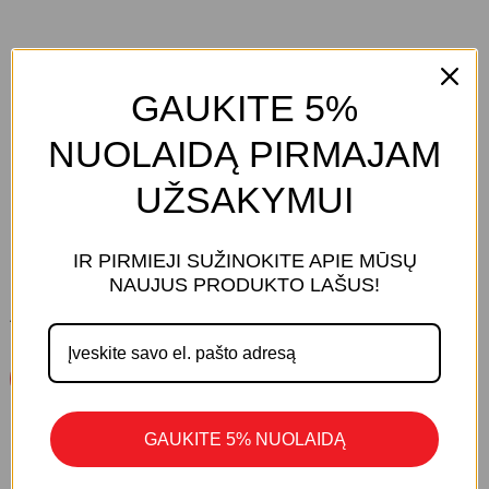
GAUKITE 5%
PRODUKTO KODAS:
N/A
KATEGORIJOS:
KLASIKINĖS TAMPRES
,
TAMPRĖS
NUOLAIDĄ PIRMAJAM
PREKĖS ŽENKLAS:
MARILYN
UŽSAKYMUI
IR PIRMIEJI SUŽINOKITE APIE MŪSŲ
KREPŠELYJE NĖRA PRODUKTŲ.
NAUJUS PRODUKTO LAŠUS!
Eiti Į Parduotuvę
ATSILIEPIMŲ DAR NĖRA.
Parašykite Atsiliepimą
GAUKITE 5% NUOLAIDĄ