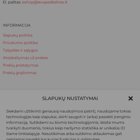
El. paštas:
eshop@ievapedkelnes.lt
INFORMACIJA
Slapukų politika
Privatumo politika
Taisyklės ir sąlygos
Atsiskaitymas už prekes
Prekių pristatymas
Prekių grąžinimas
NAUDINGA ŽINOTI
SLAPUKŲ NUSTATYMAI
Apie mus
Siekdami užtikrinti geriausią naudojimosi patirtį, naudojame tokias
Naudinga žinoti
technologijas kaip slapukai, skirti saugoti ir (arba) pasiekti įrenginio
informaciją. Sutikdami su šiomis technologijomis, leisite mums
tvarkyti duomenis, tokius kaip naršymo statistika ar unikalūs ID
šiame tinklalapyje. Nesutikimas arba sutikimo atšaukimas gali
SOCIALINIAI TINKLAI
neigiamai paveikti kai kurias funkcijas ir galimybes.