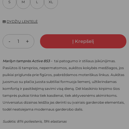
S
M
L
XL
44,00 €.
30,80 €.
DYDŽIŲ LENTELĖ
Į Krepšelį
Marilyn tamprės Active 853
– tai patogumo ir stiliaus įsikūnijimas.
Pasiūtos iš tamprios, nepermatomos, aukštos kokybės medžiagos, jos
puikiai priglunda prie figūros, pabrėždamos moteriškus linkus. Aukštas
juosmuo su plačia juosta subtiliai formuoja liemenį, užtikrindamas
komfortą ir pasitikėjimą savimi visą dieną. Dėl klasikinio kirpimo šios
tamprės puikiai tinka tiek kasdienai, tiek aktyvesnėms akimirkoms.
Universalus dizainas leidžia jas derinti su įvairiais garderobe elementais,
todėl neatsiejama modernaus garderobo dalis.
Sudėtis: 81% poliesteris, 19% elastanas