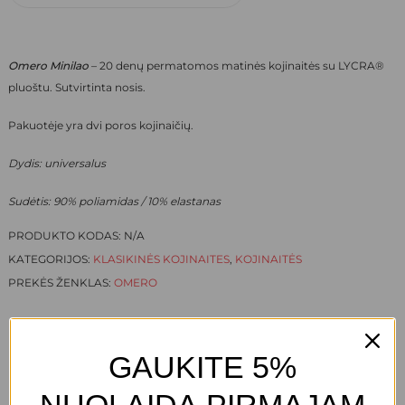
Omero Minilao
– 20 denų permatomos matinės kojinaitės su LYCRA®
pluoštu. Sutvirtinta nosis.
Pakuotėje yra dvi poros kojinaičių.
Dydis: universalus
Sudėtis: 90% poliamidas / 10% elastanas
PRODUKTO KODAS:
N/A
KATEGORIJOS:
KLASIKINĖS KOJINAITES
,
KOJINAITĖS
PREKĖS ŽENKLAS:
OMERO
GAUKITE 5%