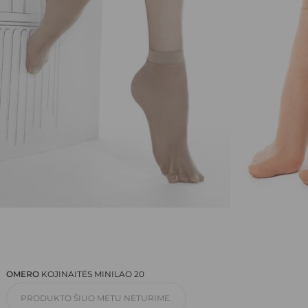
EL. PAŠTAS
*
NORIU SAVO INTERNETO NARŠYKLĖJE
IŠSAUGOTI VARDĄ, EL. PAŠTO ADRESĄ IR
INTERNETO PUSLAPĮ, KAD JŲ NEBEREIKTŲ
ĮVESTI IŠ NAUJO, KAI KITĄ KARTĄ VĖL
NORĖSIU PARAŠYTI KOMENTARĄ.
OMERO
KOJINAITĖS MINILAO 20
PRODUKTO ŠIUO METU NETURIME.