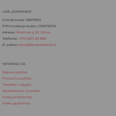
the
the
product
product
UAB „ADMIRABLĖ“
page
page
Įmonės kodas: 181679325
PVM mokėtojo kodas: LT816793219
Adresas:
Rinktinės g. 55, Vilnius
Telefonas:
+370 (667) 80 888
El. paštas:
eshop@ievapedkelnes.lt
INFORMACIJA
Slapukų politika
Privatumo politika
Taisyklės ir sąlygos
Atsiskaitymas už prekes
Prekių pristatymas
Prekių grąžinimas