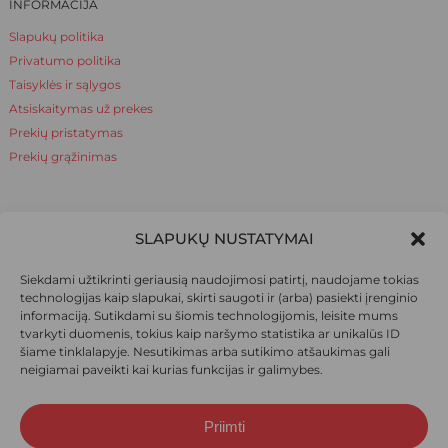
INFORMACIJA
Slapukų politika
Privatumo politika
Taisyklės ir sąlygos
Atsiskaitymas už prekes
Prekių pristatymas
Prekių grąžinimas
NAUDINGA ŽINOTI
SLAPUKŲ NUSTATYMAI
Apie mus
Siekdami užtikrinti geriausią naudojimosi patirtį, naudojame tokias
Naudinga žinoti
technologijas kaip slapukai, skirti saugoti ir (arba) pasiekti įrenginio
informaciją. Sutikdami su šiomis technologijomis, leisite mums
tvarkyti duomenis, tokius kaip naršymo statistika ar unikalūs ID
šiame tinklalapyje. Nesutikimas arba sutikimo atšaukimas gali
SOCIALINIAI TINKLAI
neigiamai paveikti kai kurias funkcijas ir galimybes.
Priimti
Suma:
0,00
€