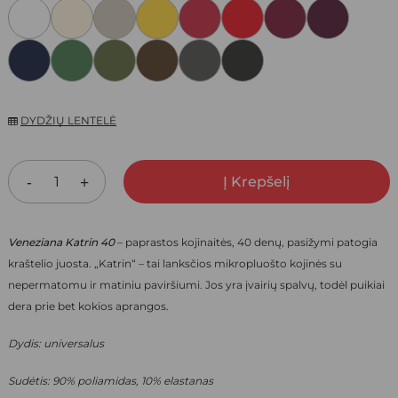
WAS:
IS:
5,40 €.
3,78 €.
DYDŽIŲ LENTELĖ
Į Krepšelį
Veneziana Katrin 40
– paprastos kojinaitės, 40 denų, pasižymi patogia
kraštelio juosta. „Katrin“ – tai lanksčios mikropluošto kojinės su
nepermatomu ir matiniu paviršiumi. Jos yra įvairių spalvų, todėl puikiai
dera prie bet kokios aprangos.
Dydis: universalus
Sudėtis: 90% poliamidas, 10% elastanas