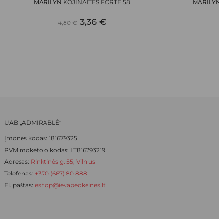
MARILYN
KOJINAITĖS FORTE 58
MARILY
multiple
multiple
ORIGINAL
CURRENT
variants.
3,36
€
variants.
4,80
€
The
The
PRICE
PRICE
options
options
WAS:
IS:
may
may
be
be
4,80 €.
3,36 €.
chosen
chosen
on
on
the
the
product
product
UAB „ADMIRABLĖ“
page
page
Įmonės kodas: 181679325
PVM mokėtojo kodas: LT816793219
Adresas:
Rinktinės g. 55, Vilnius
Telefonas:
+370 (667) 80 888
El. paštas:
eshop@ievapedkelnes.lt