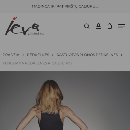
Skip
Menu
MADINGA IKI PAT PIRŠTŲ GALIUKŲ...
to
CLOSE
KREPŠELIS
BŪKITE PIRMAS APRAŠĘS “
VENEZIANA
CART
main
PĖDKELNĖS RIGA DIETRO”
Men
content
search
account
El. pašto adresas nebus skelbiamas.
Būtini
laukeliai pažymėti
*
JŪSŲ ĮVERTINIMAS
*
PRADŽIA
PĖDKELNĖS
RAŠTUOTOS PLONOS PEDKELNES
VENEZIANA PĖDKELNĖS RIGA DIETRO
JŪSŲ ATSILIEPIMAS
*
PAVADINIMAS
*