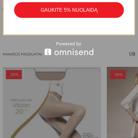
Parašykite Atsiliepimą
GAUKITE 5% NUOLAIDĄ
1/8
PANAŠŪS PRODUKTAI
-30%
-30%