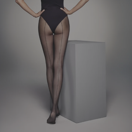
EL. PAŠTAS
*
NORIU SAVO INTERNETO NARŠYKLĖJE
IŠSAUGOTI VARDĄ, EL. PAŠTO ADRESĄ IR
INTERNETO PUSLAPĮ, KAD JŲ NEBEREIKTŲ
ĮVESTI IŠ NAUJO, KAI KITĄ KARTĄ VĖL
NORĖSIU PARAŠYTI KOMENTARĄ.