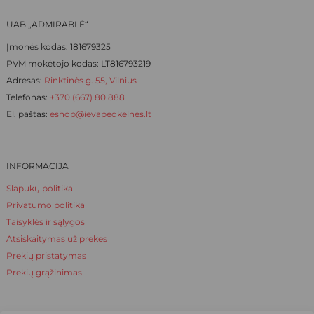
page
page
UAB „ADMIRABLĖ“
Įmonės kodas: 181679325
PVM mokėtojo kodas: LT816793219
Adresas:
Rinktinės g. 55, Vilnius
Telefonas:
+370 (667) 80 888
El. paštas:
eshop@ievapedkelnes.lt
INFORMACIJA
Slapukų politika
Privatumo politika
Taisyklės ir sąlygos
Atsiskaitymas už prekes
Prekių pristatymas
Prekių grąžinimas