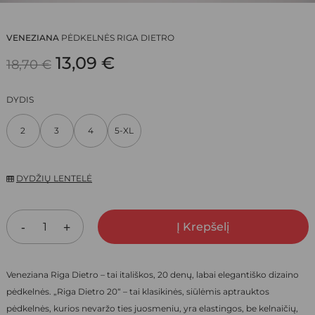
VENEZIANA
PĖDKELNĖS RIGA DIETRO
ORIGINAL
CURRENT
13,09
€
18,70
€
PRICE
PRICE
DYDIS
WAS:
IS:
2
3
4
5-XL
18,70 €.
13,09 €.
DYDŽIŲ LENTELĖ
Į Krepšelį
Veneziana Riga Dietro – tai itališkos, 20 denų, labai elegantiško dizaino
pėdkelnės. „Riga Dietro 20“ – tai klasikinės, siūlėmis aptrauktos
pėdkelnės, kurios nevaržo ties juosmeniu, yra elastingos, be kelnaičių,