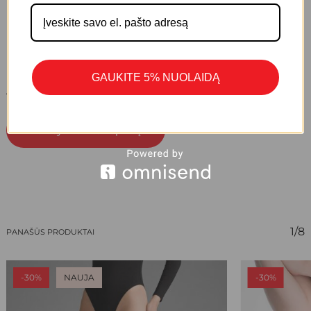
Eiti Į Parduotuvę
GAUKITE 5% NUOLAIDĄ
ATSILIEPIMŲ DAR NĖRA.
Parašykite Atsiliepimą
1/8
PANAŠŪS PRODUKTAI
-30%
NAUJA
-30%