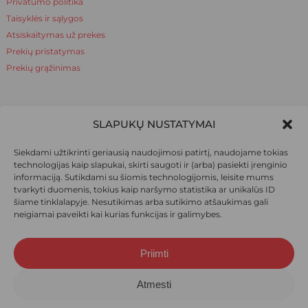
Privatumo politika
Taisyklės ir sąlygos
Atsiskaitymas už prekes
Prekių pristatymas
Prekių grąžinimas
NAUDINGA ŽINOTI
SLAPUKŲ NUSTATYMAI
Apie mus
Siekdami užtikrinti geriausią naudojimosi patirtį, naudojame tokias
Naudinga žinoti
technologijas kaip slapukai, skirti saugoti ir (arba) pasiekti įrenginio
informaciją. Sutikdami su šiomis technologijomis, leisite mums
tvarkyti duomenis, tokius kaip naršymo statistika ar unikalūs ID
šiame tinklalapyje. Nesutikimas arba sutikimo atšaukimas gali
SOCIALINIAI TINKLAI
neigiamai paveikti kai kurias funkcijas ir galimybes.
Priimti
Suma:
0,00
€
© 2026 Ieva pėdkelnės. Visos teisės saugomos.
Atmesti
Krepšelis
Apmokėjimas