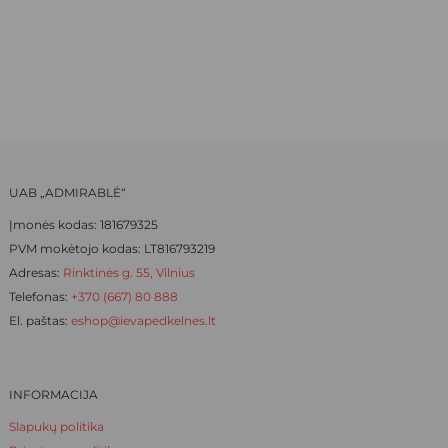
options
options
WAS:
IS:
may
may
be
be
22,00 €.
15,40 €.
chosen
chosen
on
on
the
the
product
product
page
page
UAB „ADMIRABLĖ“
Įmonės kodas: 181679325
PVM mokėtojo kodas: LT816793219
Adresas:
Rinktinės g. 55, Vilnius
Telefonas:
+370 (667) 80 888
El. paštas:
eshop@ievapedkelnes.lt
INFORMACIJA
Slapukų politika