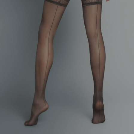
EL. PAŠTAS
*
NORIU SAVO INTERNETO NARŠYKLĖJE
IŠSAUGOTI VARDĄ, EL. PAŠTO ADRESĄ IR
INTERNETO PUSLAPĮ, KAD JŲ NEBEREIKTŲ
ĮVESTI IŠ NAUJO, KAI KITĄ KARTĄ VĖL
NORĖSIU PARAŠYTI KOMENTARĄ.