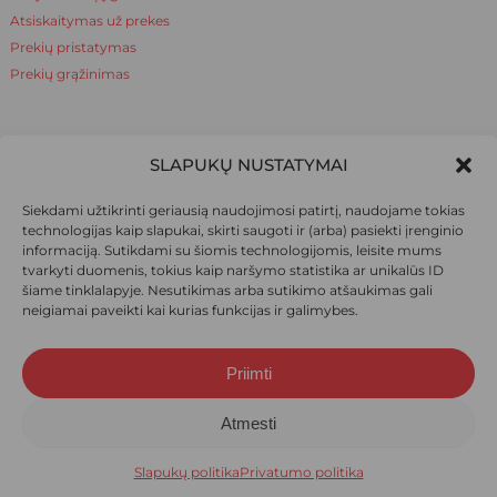
Atsiskaitymas už prekes
Prekių pristatymas
Prekių grąžinimas
NAUDINGA ŽINOTI
SLAPUKŲ NUSTATYMAI
Apie mus
Siekdami užtikrinti geriausią naudojimosi patirtį, naudojame tokias
Naudinga žinoti
technologijas kaip slapukai, skirti saugoti ir (arba) pasiekti įrenginio
informaciją. Sutikdami su šiomis technologijomis, leisite mums
tvarkyti duomenis, tokius kaip naršymo statistika ar unikalūs ID
šiame tinklalapyje. Nesutikimas arba sutikimo atšaukimas gali
SOCIALINIAI TINKLAI
neigiamai paveikti kai kurias funkcijas ir galimybes.
Priimti
Suma:
0,00
€
© 2026 Ieva pėdkelnės. Visos teisės saugomos.
Atmesti
Krepšelis
Apmokėjimas
Slapukų politika
Privatumo politika