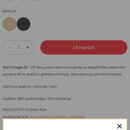
17,00 €.
11,90 €.
SPALVA
Į Krepšelį
Ibici Image 20
– 20 denų permatomos kojinės su elegantiška silikonine
juosta ir 8cm aukščio gėlėtais nėriniais. Nematomai sutvirtinti pirštai.
Galimos spalvos: naturale, nero
Sudėtis: 88% poliamidas / 12% elastanas
PRODUKTO KODAS:
N/A
KATEGORIJOS:
KLASIKINĖS KOJINES
,
KOJINĖS
PREKĖS ŽENKLAS:
IBICI