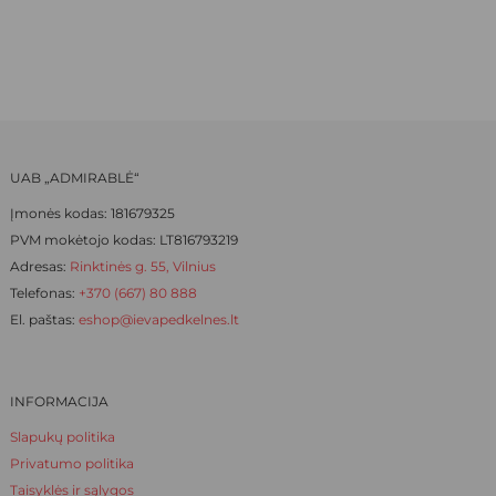
WAS:
IS:
may
may
be
be
15,80 €.
11,06 €.
chosen
chosen
on
on
the
the
product
product
UAB „ADMIRABLĖ“
page
page
Įmonės kodas: 181679325
PVM mokėtojo kodas: LT816793219
Adresas:
Rinktinės g. 55, Vilnius
Telefonas:
+370 (667) 80 888
El. paštas:
eshop@ievapedkelnes.lt
INFORMACIJA
Slapukų politika
Privatumo politika
Taisyklės ir sąlygos