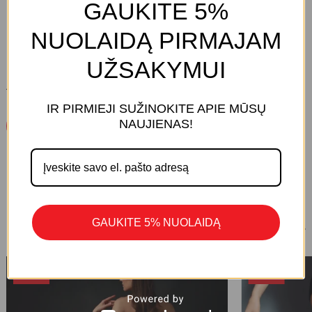
GAUKITE 5%
NUOLAIDĄ PIRMAJAM
UŽSAKYMUI
ATSILIEPIMŲ DAR NĖRA.
IR PIRMIEJI SUŽINOKITE APIE MŪSŲ
KREPŠELYJE NĖRA PRODUKTŲ.
NAUJIENAS!
Parašykite Atsiliepimą
Eiti Į Parduotuvę
GAUKITE 5% NUOLAIDĄ
1/8
PANAŠŪS PRODUKTAI
-30%
-30%