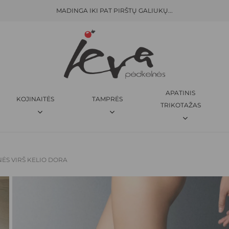
MADINGA IKI PAT PIRŠTŲ GALIUKŲ...
KREPŠELIS
BŪKITE PIRMAS APRAŠĘS “
V
El. pašto adresas nebus skelbi
JŪSŲ ĮVERTINIMAS
*
APATINIS
KOJINAITĖS
TAMPRĖS
JŪSŲ ATSILIEPIMAS
*
TRIKOTAŽAS
ĖS VIRŠ KELIO DORA
PAVADINIMAS
*