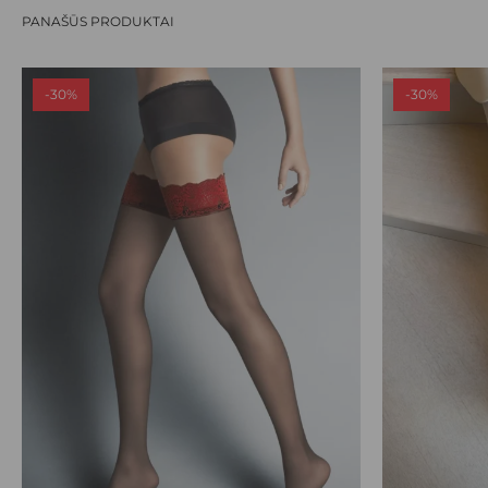
PANAŠŪS PRODUKTAI
-30%
-30%
This
This