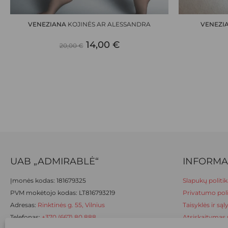
product
product
has
has
VENEZIANA
KOJINĖS AR ALESSANDRA
VENEZI
multiple
multiple
ORIGINAL
CURRENT
variants.
14,00
€
variants.
20,00
€
The
The
PRICE
PRICE
options
options
WAS:
IS:
may
may
be
be
20,00 €.
14,00 €.
chosen
chosen
on
on
the
the
product
product
page
page
UAB „ADMIRABLĖ“
INFORMA
Įmonės kodas: 181679325
Slapukų politik
PVM mokėtojo kodas: LT816793219
Privatumo poli
Adresas:
Rinktinės g. 55, Vilnius
Taisyklės ir są
Telefonas:
+370 (667) 80 888
Atsiskaitymas 