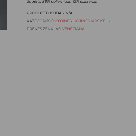
Sudėtis: 88% poliamidas, 12% elastanas
PRODUKTO KODAS:
N/A
KATEGORIJOS:
KOJINĖS
,
KOJINĖS VIRŠ KELIŲ
PREKĖS ŽENKLAS:
VENEZIANA