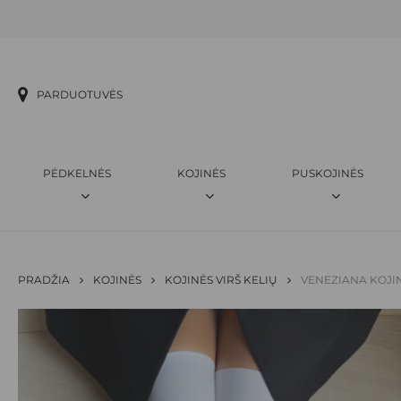
Skip
to
main
content
PARDUOTUVĖS
PĖDKELNĖS
KOJINĖS
PUSKOJINĖS
PRADŽIA
KOJINĖS
KOJINĖS VIRŠ KELIŲ
VENEZIANA KOJIN