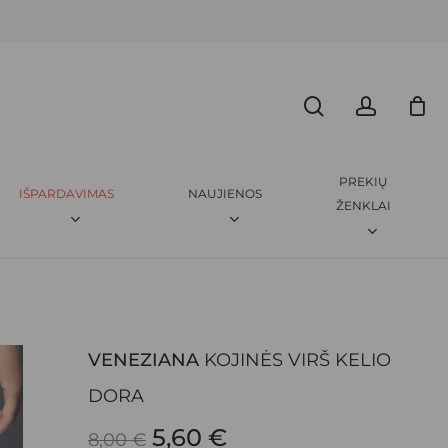
Menu
CLOSE
search
accoun
ENEZIANA
KOJINĖS VIRŠ KELIO DORA”
CART
amas.
Būtini laukeliai pažymėti
*
PREKIŲ
IŠPARDAVIMAS
NAUJIENOS
ŽENKLAI
VENEZIANA
KOJINĖS VIRŠ KELIO
EL. PAŠTAS
*
DORA
ORIGINAL
CURRENT
5,60
€
8,00
€