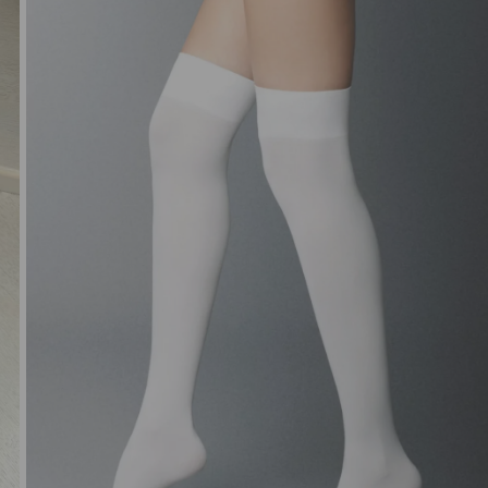
NORIU SAVO INTERNETO N
INTERNETO PUSLAPĮ, KAD JŲ 
PARAŠYTI KOMENTARĄ.