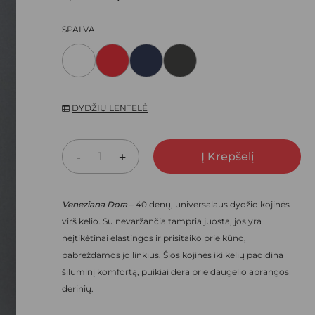
ARŠYKLĖJE IŠSAUGOTI VARDĄ, EL. PAŠTO ADRESĄ IR
PRICE
PRICE
SPALVA
NEBEREIKTŲ ĮVESTI IŠ NAUJO, KAI KITĄ KARTĄ VĖL NORĖSIU
WAS:
IS:
8,00 €.
5,60 €.
DYDŽIŲ LENTELĖ
Į Krepšelį
Veneziana Dora
– 40 denų, universalaus dydžio kojinės
virš kelio. Su nevaržančia tampria juosta, jos yra
neįtikėtinai elastingos ir prisitaiko prie kūno,
pabrėždamos jo linkius. Šios kojinės iki kelių padidina
šiluminį komfortą, puikiai dera prie daugelio aprangos
derinių.