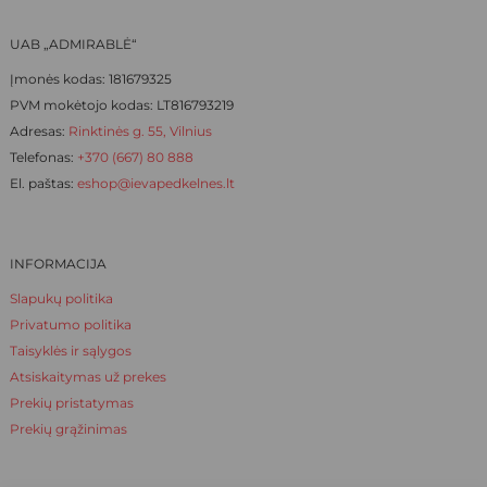
page
page
UAB „ADMIRABLĖ“
Įmonės kodas: 181679325
PVM mokėtojo kodas: LT816793219
Adresas:
Rinktinės g. 55, Vilnius
Telefonas:
+370 (667) 80 888
El. paštas:
eshop@ievapedkelnes.lt
INFORMACIJA
Slapukų politika
Privatumo politika
Taisyklės ir sąlygos
Atsiskaitymas už prekes
Prekių pristatymas
Prekių grąžinimas