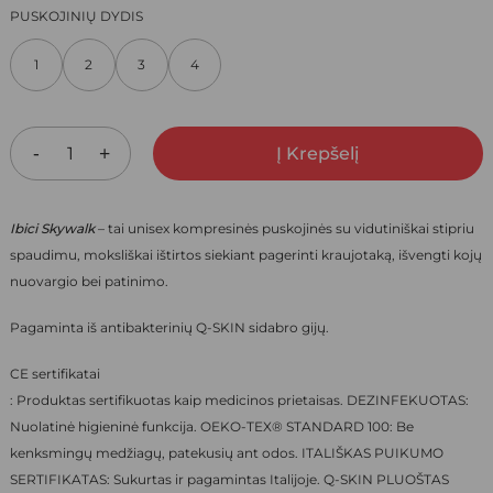
PRICE
PRICE
PUSKOJINIŲ DYDIS
WAS:
IS:
1
2
3
4
27,00 €.
18,90 €.
Į Krepšelį
Ibici Skywalk
– tai unisex kompresinės puskojinės su vidutiniškai stipriu
spaudimu, moksliškai ištirtos siekiant pagerinti kraujotaką, išvengti kojų
nuovargio bei patinimo.
Pagaminta iš antibakterinių Q-SKIN sidabro gijų.
CE sertifikatai
: Produktas sertifikuotas kaip medicinos prietaisas. DEZINFEKUOTAS:
Nuolatinė higieninė funkcija. OEKO-TEX® STANDARD 100: Be
kenksmingų medžiagų, patekusių ant odos. ITALIŠKAS PUIKUMO
SERTIFIKATAS: Sukurtas ir pagamintas Italijoje. Q-SKIN PLUOŠTAS