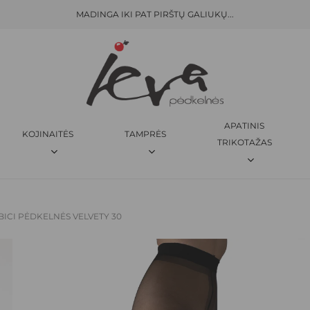
MADINGA IKI PAT PIRŠTŲ GALIUKŲ...
KREPŠELIS
BŪKITE PIRMAS APRAŠĘS “
IB
El. pašto adresas nebus skelbi
JŪSŲ ĮVERTINIMAS
*
APATINIS
KOJINAITĖS
TAMPRĖS
JŪSŲ ATSILIEPIMAS
*
TRIKOTAŽAS
IBICI PĖDKELNĖS VELVETY 30
PAVADINIMAS
*