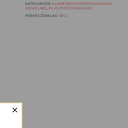
KATEGORIJOS:
KLASIKINĖS PLONOS PEDKELNES
,
PĖDKELNĖS
,
PLUS DYDIS PEDKELNES
PREKĖS ŽENKLAS:
IBICI