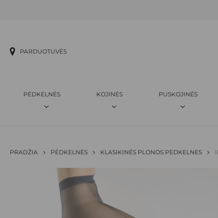
Skip
to
main
content
PARDUOTUVĖS
PĖDKELNĖS
KOJINĖS
PUSKOJINĖS
PRADŽIA
PĖDKELNĖS
KLASIKINĖS PLONOS PEDKELNES