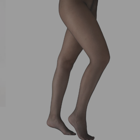
NORIU SAVO INTERNETO N
INTERNETO PUSLAPĮ, KAD JŲ 
PARAŠYTI KOMENTARĄ.