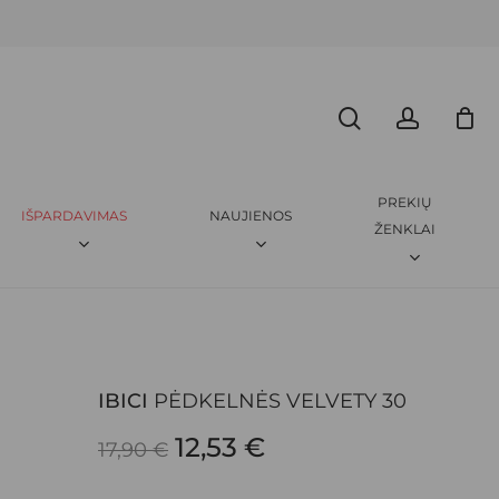
Menu
CLOSE
search
accoun
ICI
PĖDKELNĖS VELVETY 30”
CART
amas.
Būtini laukeliai pažymėti
*
PREKIŲ
IŠPARDAVIMAS
NAUJIENOS
ŽENKLAI
IBICI
PĖDKELNĖS VELVETY 30
EL. PAŠTAS
*
ORIGINAL
CURRENT
12,53
€
17,90
€