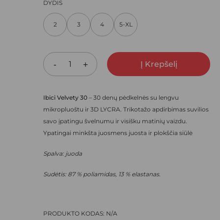
PRICE
PRICE
DYDIS
ARŠYKLĖJE IŠSAUGOTI VARDĄ, EL. PAŠTO ADRESĄ IR
WAS:
IS:
NEBEREIKTŲ ĮVESTI IŠ NAUJO, KAI KITĄ KARTĄ VĖL NORĖSIU
2
3
4
5-XL
17,90 €.
12,53 €.
Į Krepšelį
Ibici Velvety 30
– 30 denų pėdkelnės su lengvu
mikropluoštu ir 3D LYCRA. Trikotažo apdirbimas suvilios
savo įpatingu švelnumu ir visišku matinių vaizdu.
Ypatingai minkšta juosmens juosta ir plokščia siūlė
Spalva: juoda
Sudėtis: 87 % poliamidas, 13 % elastanas.
PRODUKTO KODAS:
N/A