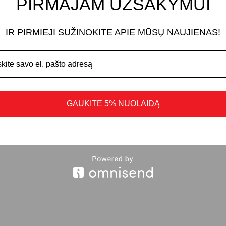
PIRMAJAM UŽSAKYMUI
IR PIRMIEJI SUŽINOKITE APIE MŪSŲ NAUJIENAS!
GAUKITE 5% NUOLAIDĄ