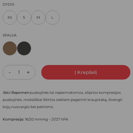
PRICE
PRICE
DYDIS
WAS:
IS:
XS
S
M
L
19,00 €.
13,30 €.
SPALVA
Į Krepšelį
Ibici Repomen
puskojinės tai nepermatomos, stiprios kompresijos
puskojinės, moksliškai ištirtos siekiant pagerinti kraujotaką, išvengti
kojų nuovargio bei patinimo.
Kompresija:
16/20 mmHg – 21/27 hPA