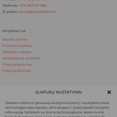
Telefonas:
+370 (667) 80 888
El. paštas:
eshop@ievapedkelnes.lt
INFORMACIJA
Slapukų politika
Privatumo politika
Taisyklės ir sąlygos
Atsiskaitymas už prekes
Prekių pristatymas
Prekių grąžinimas
NAUDINGA ŽINOTI
SLAPUKŲ NUSTATYMAI
Apie mus
Siekdami užtikrinti geriausią naudojimosi patirtį, naudojame tokias
Naudinga žinoti
technologijas kaip slapukai, skirti saugoti ir (arba) pasiekti įrenginio
informaciją. Sutikdami su šiomis technologijomis, leisite mums
tvarkyti duomenis, tokius kaip naršymo statistika ar unikalūs ID