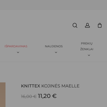
Menu
CLOSE
search
accoun
ITTEX
KOJINĖS MAELLE”
CART
amas.
Būtini laukeliai pažymėti
*
PREKIŲ
IŠPARDAVIMAS
NAUJIENOS
ŽENKLAI
KNITTEX
KOJINĖS MAELLE
EL. PAŠTAS
*
ORIGINAL
CURRENT
11,20
€
16,00
€