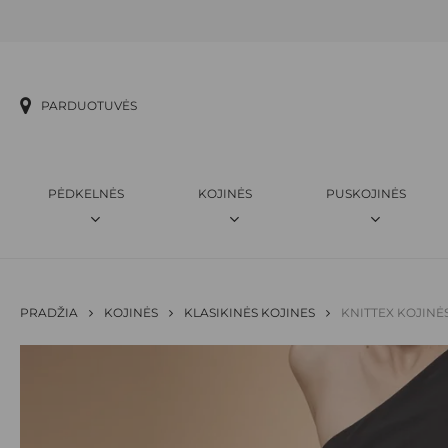
Skip
to
main
content
PARDUOTUVĖS
PĖDKELNĖS
KOJINĖS
PUSKOJINĖS
PRADŽIA
KOJINĖS
KLASIKINĖS KOJINES
KNITTEX KOJINĖ