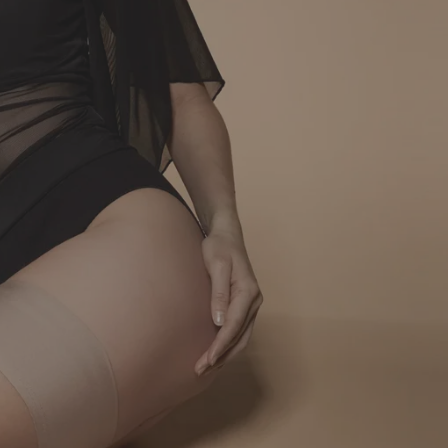
NORIU SAVO INTERNETO N
INTERNETO PUSLAPĮ, KAD JŲ 
PARAŠYTI KOMENTARĄ.