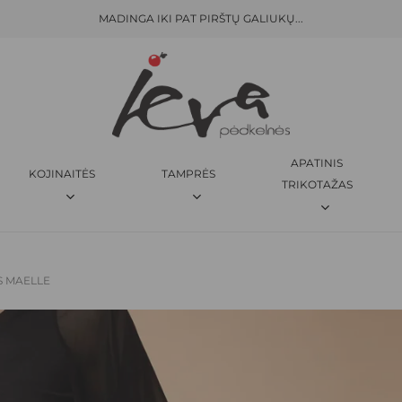
MADINGA IKI PAT PIRŠTŲ GALIUKŲ...
KREPŠELIS
BŪKITE PIRMAS APRAŠĘS “
KN
El. pašto adresas nebus skelbi
JŪSŲ ĮVERTINIMAS
*
APATINIS
KOJINAITĖS
TAMPRĖS
JŪSŲ ATSILIEPIMAS
*
TRIKOTAŽAS
S MAELLE
PAVADINIMAS
*