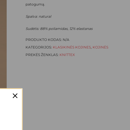
patogumą.
Spalva: natural
Sudėtis: 88% poliamidas, 12% elastanas
PRODUKTO KODAS:
N/A
KATEGORIJOS:
KLASIKINĖS KOJINES
,
KOJINĖS
PREKĖS ŽENKLAS:
KNITTEX