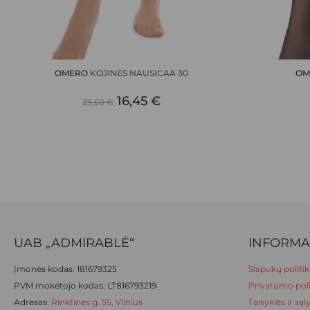
This
This
product
product
has
has
OMERO
KOJINĖS NAUSICAA 30
OM
multiple
multiple
ORIGINAL
CURRENT
variants.
16,45
€
variants.
23,50
€
The
The
PRICE
PRICE
options
options
WAS:
IS:
may
may
be
be
23,50 €.
16,45 €.
chosen
chosen
on
on
the
the
product
product
UAB „ADMIRABLĖ“
INFORMA
page
page
Įmonės kodas: 181679325
Slapukų politik
PVM mokėtojo kodas: LT816793219
Privatumo poli
Adresas:
Rinktinės g. 55, Vilnius
Taisyklės ir są