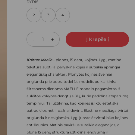
PRICE
PRICE
DYDIS
ARŠYKLĖJE IŠSAUGOTI VARDĄ, EL. PAŠTO ADRESĄ IR
WAS:
IS:
NEBEREIKTŲ ĮVESTI IŠ NAUJO, KAI KITĄ KARTĄ VĖL NORĖSIU
2
3
4
16,00 €.
11,20 €.
Į Krepšelį
Knittex Maelle
– plonos, 15 denų kojinės. Lygi, matinė
tekstūra subtiliai paryškina kojas ir suteikia aprangai
elegantišką charakterį. Plonytės kojinės švelniai
priglunda prie odos, todėl šis modelis puikiai tinka
šiltesnėms dienoms.
MAELLE modelis pagamintas iš
aukštos kokybės dengtų siūlų, kurie padidina atsparumą
tempimui. Tai užtikrina, kad kojinės išliktų estetiškai
patrauklios net ir dažnai dėvint. Elastinė medžiaga tvirtai
priglunda ir nesiglamžo.
Lygi juostelė tvirtai laiko kojines
ant šlaunies. Matinis paviršius suteikia elegancijos, o
plona 15 denų struktūra užtikrina lengvumą ir