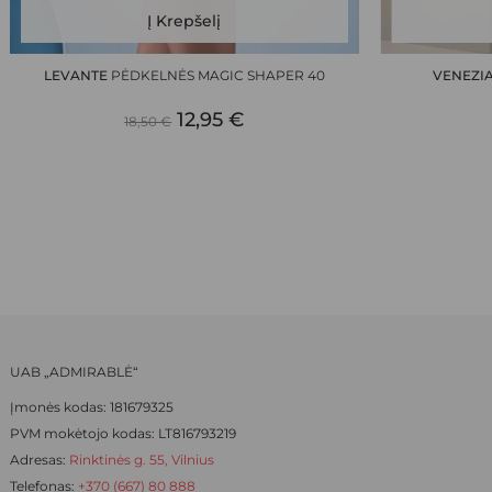
This
Į Krepšelį
product
has
LEVANTE
PĖDKELNĖS MAGIC SHAPER 40
VENEZI
multiple
ORIGINAL
CURRENT
12,95
€
variants.
18,50
€
The
PRICE
PRICE
options
WAS:
IS:
may
be
18,50 €.
12,95 €.
chosen
on
the
product
page
UAB „ADMIRABLĖ“
Įmonės kodas: 181679325
PVM mokėtojo kodas: LT816793219
Adresas:
Rinktinės g. 55, Vilnius
Telefonas:
+370 (667) 80 888