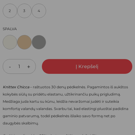
WAS:
IS:
2
3
4
12,50 €.
8,75 €.
SPALVA
Į Krepšelį
Knittex Chicca
– raštuotos 30 denų pėdkelnės. P
agamintos iš aukštos
kokybės siūlų su pridėtu elastanu, užtikrinančiu puikų prigludimą.
Medžiaga juda kartu su kūnu, leidžia nevaržomai judėti ir suteikia
komfortą valandų valandas. Svarbu tai, kad elastingi pluoštai padidina
gaminio patvarumą, todėl pėdkelnės išlaiko savo formą net po
daugybės skalbimų.