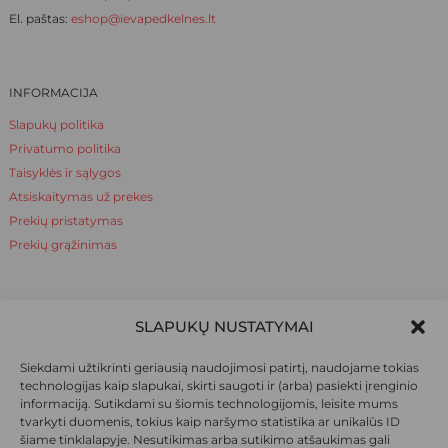
El. paštas:
eshop@ievapedkelnes.lt
INFORMACIJA
Slapukų politika
Privatumo politika
Taisyklės ir sąlygos
Atsiskaitymas už prekes
Prekių pristatymas
Prekių grąžinimas
NAUDINGA ŽINOTI
SLAPUKŲ NUSTATYMAI
Apie mus
Siekdami užtikrinti geriausią naudojimosi patirtį, naudojame tokias
Naudinga žinoti
technologijas kaip slapukai, skirti saugoti ir (arba) pasiekti įrenginio
informaciją. Sutikdami su šiomis technologijomis, leisite mums
tvarkyti duomenis, tokius kaip naršymo statistika ar unikalūs ID
šiame tinklalapyje. Nesutikimas arba sutikimo atšaukimas gali