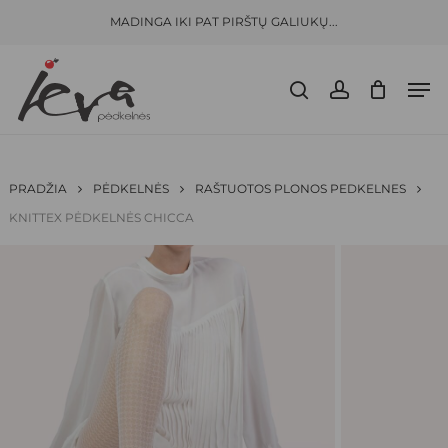
Skip
Menu
MADINGA IKI PAT PIRŠTŲ GALIUKŲ...
to
CLOSE
KREPŠELIS
BŪKITE PIRMAS APRAŠĘS “
KNITTEX
CART
main
PĖDKELNĖS CHICCA”
Men
content
search
account
El. pašto adresas nebus skelbiamas.
Būtini
laukeliai pažymėti
*
JŪSŲ ĮVERTINIMAS
*
PRADŽIA
PĖDKELNĖS
RAŠTUOTOS PLONOS PEDKELNES
KNITTEX PĖDKELNĖS CHICCA
JŪSŲ ATSILIEPIMAS
*
PAVADINIMAS
*