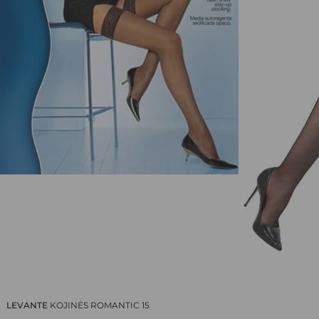
EL. PAŠTAS
*
NORIU SAVO INTERNETO NARŠYKLĖJE
IŠSAUGOTI VARDĄ, EL. PAŠTO ADRESĄ IR
INTERNETO PUSLAPĮ, KAD JŲ NEBEREIKTŲ
ĮVESTI IŠ NAUJO, KAI KITĄ KARTĄ VĖL
NORĖSIU PARAŠYTI KOMENTARĄ.
LEVANTE
KOJINĖS ROMANTIC 15