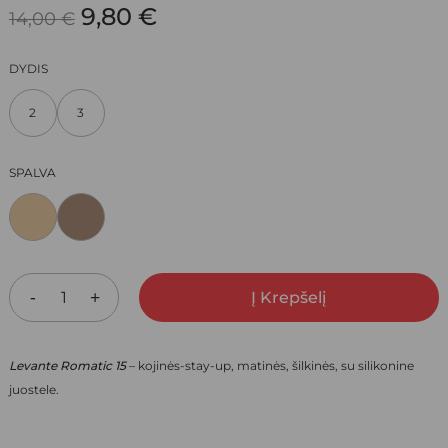
ORIGINAL
CURRENT
9,80
€
14,00
€
PRICE
PRICE
DYDIS
WAS:
IS:
2
3
14,00 €.
9,80 €.
SPALVA
Į Krepšelį
Levante Romatic 15
– kojinės-stay-up, matinės, šilkinės, su silikonine
juostele.