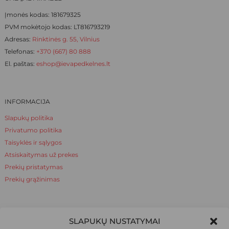
Įmonės kodas: 181679325
PVM mokėtojo kodas: LT816793219
Adresas:
Rinktinės g. 55, Vilnius
Telefonas:
+370 (667) 80 888
El. paštas:
eshop@ievapedkelnes.lt
INFORMACIJA
Slapukų politika
Privatumo politika
Taisyklės ir sąlygos
Atsiskaitymas už prekes
Prekių pristatymas
Prekių grąžinimas
NAUDINGA ŽINOTI
SLAPUKŲ NUSTATYMAI