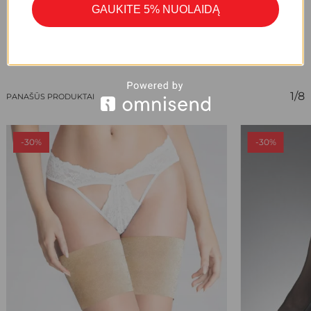
GAUKITE 5% NUOLAIDĄ
1/8
PANAŠŪS PRODUKTAI
-30%
-30%