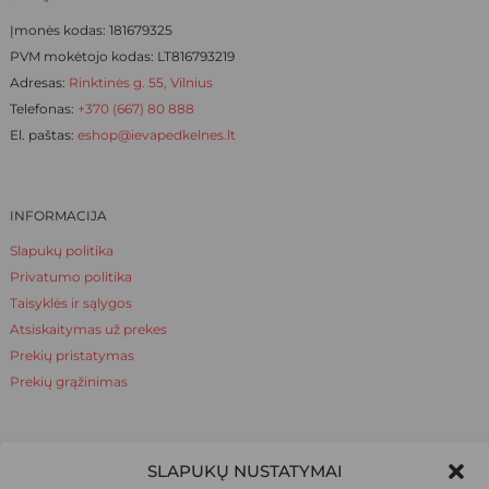
page
Įmonės kodas: 181679325
PVM mokėtojo kodas: LT816793219
Adresas:
Rinktinės g. 55, Vilnius
Telefonas:
+370 (667) 80 888
El. paštas:
eshop@ievapedkelnes.lt
INFORMACIJA
Slapukų politika
Privatumo politika
Taisyklės ir sąlygos
Atsiskaitymas už prekes
Prekių pristatymas
Prekių grąžinimas
NAUDINGA ŽINOTI
SLAPUKŲ NUSTATYMAI