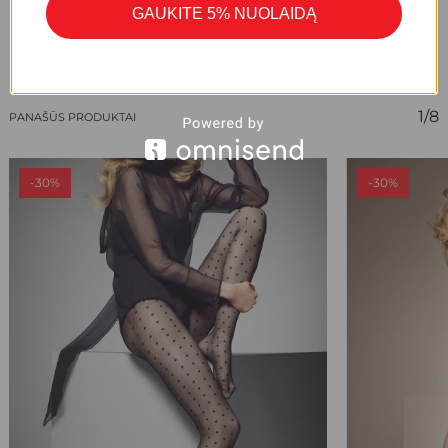
GAUKITE 5% NUOLAIDĄ
1/8
PANAŠŪS PRODUKTAI
-30%
-30%