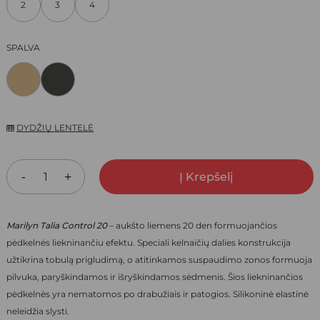
2
3
4
20,00 €.
14,00 €.
SPALVA
DYDŽIŲ LENTELĖ
Į Krepšelį
Marilyn Talia Control 20
– aukšto liemens 20 den formuojančios
pėdkelnės liekninančiu efektu. Speciali kelnaičių dalies konstrukcija
užtikrina tobulą prigludimą, o atitinkamos suspaudimo zonos formuoja
pilvuka, paryškindamos ir išryškindamos sėdmenis. Šios liekninančios
pėdkelnės yra nematomos po drabužiais ir patogios. Silikoninė elastinė
neleidžia slysti.