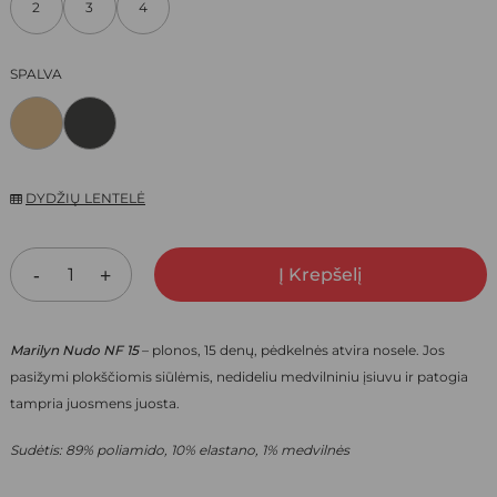
2
3
4
10,00 €.
7,00 €.
SPALVA
DYDŽIŲ LENTELĖ
Į Krepšelį
Marilyn Nudo NF 15
– plonos, 15 denų, pėdkelnės atvira nosele.
Jos
pasižymi plokščiomis siūlėmis, nedideliu medvilniniu įsiuvu ir patogia
tampria juosmens juosta.
Sudėtis: 89% poliamido, 10% elastano, 1% medvilnės