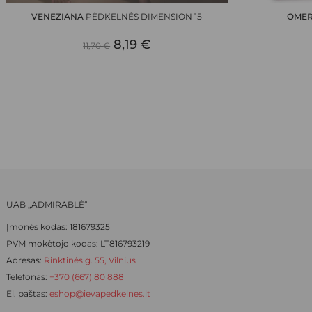
has
has
VENEZIANA
PĖDKELNĖS DIMENSION 15
OME
multiple
multiple
ORIGINAL
CURRENT
variants.
8,19
€
variants.
11,70
€
The
The
PRICE
PRICE
options
options
WAS:
IS:
may
may
be
be
11,70 €.
8,19 €.
chosen
chosen
on
on
the
the
product
product
page
page
UAB „ADMIRABLĖ“
Įmonės kodas: 181679325
PVM mokėtojo kodas: LT816793219
Adresas:
Rinktinės g. 55, Vilnius
Telefonas:
+370 (667) 80 888
El. paštas:
eshop@ievapedkelnes.lt