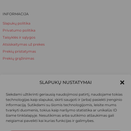
INFORMACIJA
Slapukų politika
Privatumo politika
Taisyklės ir sąlygos
Atsiskaitymas už prekes
Prekių pristatymas
Prekių grąžinimas
NAUDINGA ŽINOTI
SLAPUKŲ NUSTATYMAI
Apie mus
Siekdami užtikrinti geriausią naudojimosi patirtį, naudojame tokias
Naudinga žinoti
technologijas kaip slapukai, skirti saugoti ir (arba) pasiekti įrenginio
informaciją. Sutikdami su šiomis technologijomis, leisite mums
tvarkyti duomenis, tokius kaip naršymo statistika ar unikalūs ID
šiame tinklalapyje. Nesutikimas arba sutikimo atšaukimas gali
SOCIALINIAI TINKLAI
neigiamai paveikti kai kurias funkcijas ir galimybes.