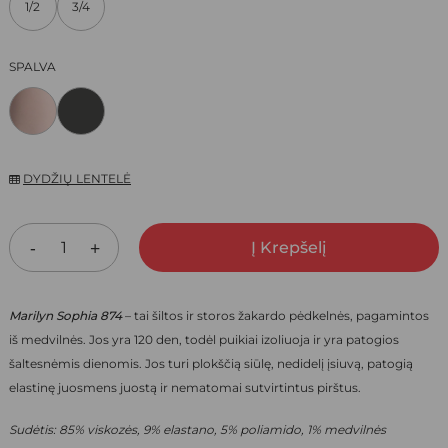
1/2
3/4
15,00 €.
10,50 €.
SPALVA
DYDŽIŲ LENTELĖ
Į Krepšelį
Marilyn Sophia 874
– tai šiltos ir storos žakardo pėdkelnės, pagamintos
iš medvilnės. Jos yra 120 den, todėl puikiai izoliuoja ir yra patogios
šaltesnėmis dienomis. Jos turi plokščią siūlę, nedidelį įsiuvą, patogią
elastinę juosmens juostą ir nematomai sutvirtintus pirštus.
Sudėtis:
85% viskozės, 9% elastano, 5% poliamido, 1% medvilnės