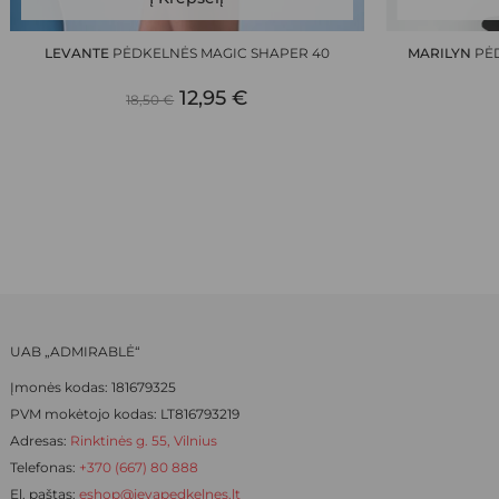
product
has
LEVANTE
PĖDKELNĖS MAGIC SHAPER 40
MARILYN
PĖD
multiple
ORIGINAL
CURRENT
12,95
€
variants.
18,50
€
The
PRICE
PRICE
options
WAS:
IS:
may
be
18,50 €.
12,95 €.
chosen
on
the
product
page
UAB „ADMIRABLĖ“
Įmonės kodas: 181679325
PVM mokėtojo kodas: LT816793219
Adresas:
Rinktinės g. 55, Vilnius
Telefonas:
+370 (667) 80 888
El. paštas:
eshop@ievapedkelnes.lt