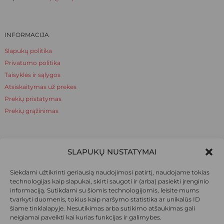
INFORMACIJA
Slapukų politika
Privatumo politika
Taisyklės ir sąlygos
Atsiskaitymas už prekes
Prekių pristatymas
Prekių grąžinimas
NAUDINGA ŽINOTI
SLAPUKŲ NUSTATYMAI
Apie mus
Siekdami užtikrinti geriausią naudojimosi patirtį, naudojame tokias
Naudinga žinoti
technologijas kaip slapukai, skirti saugoti ir (arba) pasiekti įrenginio
informaciją. Sutikdami su šiomis technologijomis, leisite mums
tvarkyti duomenis, tokius kaip naršymo statistika ar unikalūs ID
šiame tinklalapyje. Nesutikimas arba sutikimo atšaukimas gali
SOCIALINIAI TINKLAI
neigiamai paveikti kai kurias funkcijas ir galimybes.