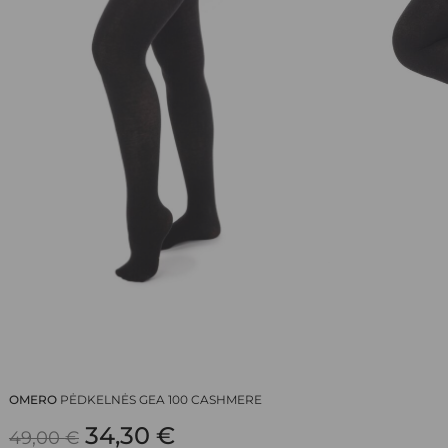
EL. PAŠTAS
*
NORIU SAVO INTERNETO NARŠYKLĖJE
IŠSAUGOTI VARDĄ, EL. PAŠTO ADRESĄ IR
INTERNETO PUSLAPĮ, KAD JŲ NEBEREIKTŲ
ĮVESTI IŠ NAUJO, KAI KITĄ KARTĄ VĖL
NORĖSIU PARAŠYTI KOMENTARĄ.
OMERO
PĖDKELNĖS GEA 100 CASHMERE
ORIGINAL
CURRENT
34,30
€
49,00
€