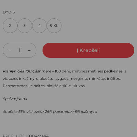
PRICE
PRICE
DYDIS
WAS:
IS:
2
3
4
5-XL
49,00 €.
34,30 €.
Į Krepšelį
Marilyn Gea 100 Cashmere
– 100 denų matinės matinės pėdkelnės iš
viskozės ir kašmyro pluošto. Lygaus mezgimo, minkštos ir šiltos.
Permatomos kelnaitės, plokščia siūle, įsiuvas.
Spalva: juoda
Sudėtis: 66% viskozės / 25% poliamido / 9% kašmyro
PRODUKTO KODAS:
N/A