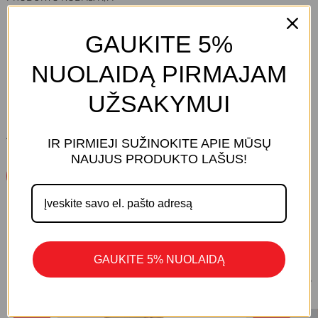
KATEGORIJOS:
KLASIKINĖS STOROS PEDKELNES
,
PĖDKELNĖS
PREKĖS ŽENKLAS:
OMERO
GAUKITE 5%
NUOLAIDĄ PIRMAJAM
UŽSAKYMUI
ATSILIEPIMŲ DAR NĖRA.
IR PIRMIEJI SUŽINOKITE APIE MŪSŲ
KREPŠELYJE NĖRA PRODUKTŲ.
NAUJUS PRODUKTO LAŠUS!
Parašykite Atsiliepimą
Eiti Į Parduotuvę
GAUKITE 5% NUOLAIDĄ
1/8
PANAŠŪS PRODUKTAI