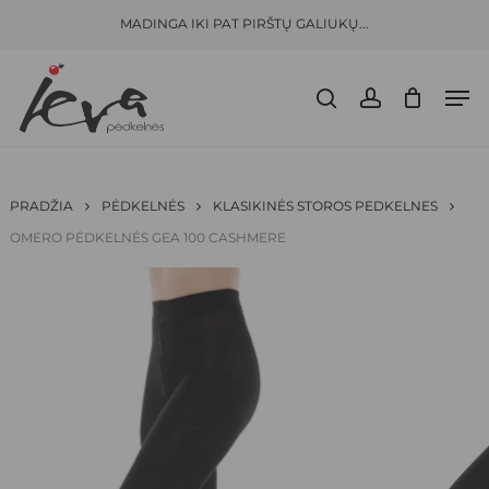
Skip
Menu
MADINGA IKI PAT PIRŠTŲ GALIUKŲ...
to
CLOSE
KREPŠELIS
BŪKITE PIRMAS APRAŠĘS “
OMERO
CART
main
PĖDKELNĖS GEA 100 CASHMERE”
Men
content
search
account
El. pašto adresas nebus skelbiamas.
Būtini
laukeliai pažymėti
*
JŪSŲ ĮVERTINIMAS
*
PRADŽIA
PĖDKELNĖS
KLASIKINĖS STOROS PEDKELNES
OMERO PĖDKELNĖS GEA 100 CASHMERE
JŪSŲ ATSILIEPIMAS
*
PAVADINIMAS
*