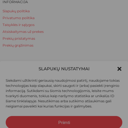
INFORMACIJA
Slapukų politika
Privatumo politika
Taisyklės ir sąlygos
Atsiskaitymas už prekes
Prekių pristatymas
Prekių grąžinimas
NAUDINGA ŽINOTI
SLAPUKŲ NUSTATYMAI
Apie mus
Siekdami užtikrinti geriausią naudojimosi patirtį, naudojame tokias
Naudinga žinoti
technologijas kaip slapukai, skirti saugoti ir (arba) pasiekti įrenginio
informaciją. Sutikdami su šiomis technologijomis, leisite mums
tvarkyti duomenis, tokius kaip naršymo statistika ar unikalūs ID
šiame tinklalapyje. Nesutikimas arba sutikimo atšaukimas gali
SOCIALINIAI TINKLAI
neigiamai paveikti kai kurias funkcijas ir galimybes.
Priimti
Suma:
0,00
€