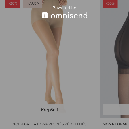
-30%
NAUJA
-30%
This
This
Į Krepšelį
product
product
has
has
IBICI
SEGRETA KOMPRESINĖS PĖDKELNĖS
MONA
FORMUO
multiple
multiple