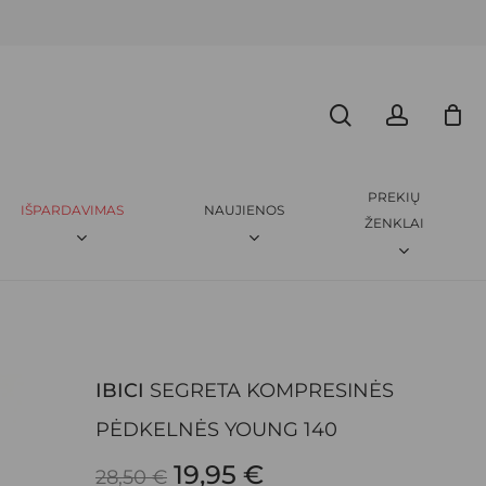
Menu
CLOSE
search
accoun
ICI
SEGRETA KOMPRESINĖS PĖDKELNĖS YOUNG 140”
CART
amas.
Būtini laukeliai pažymėti
*
PREKIŲ
IŠPARDAVIMAS
NAUJIENOS
ŽENKLAI
IBICI
SEGRETA KOMPRESINĖS
EL. PAŠTAS
*
PĖDKELNĖS YOUNG 140
ORIGINAL
CURRENT
19,95
€
28,50
€