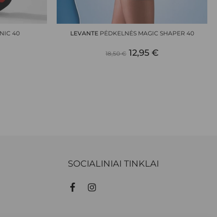
NIC 40
LEVANTE
PĖDKELNĖS MAGIC SHAPER 40
NAL
CURRENT
ORIGINAL
CURRENT
12,95
€
18,50
€
PRICE
PRICE
PRICE
S:
WAS:
IS:
,74 €.
18,50 €.
12,95 €.
SOCIALINIAI TINKLAI