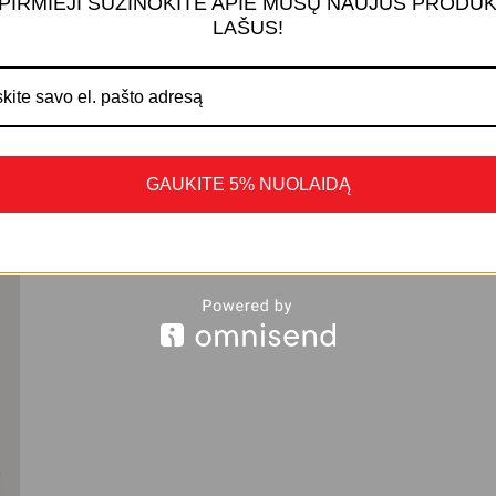
 PIRMIEJI SUŽINOKITE APIE MŪSŲ NAUJUS PRODU
LAŠUS!
GAUKITE 5% NUOLAIDĄ