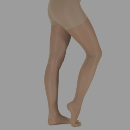
NORIU SAVO INTERNETO N
INTERNETO PUSLAPĮ, KAD JŲ 
PARAŠYTI KOMENTARĄ.