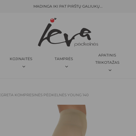
MADINGA IKI PAT PIRŠTŲ GALIUKŲ...
KREPŠELIS
BŪKITE PIRMAS APRAŠĘS “
IB
El. pašto adresas nebus skelbi
JŪSŲ ĮVERTINIMAS
*
APATINIS
KOJINAITĖS
TAMPRĖS
JŪSŲ ATSILIEPIMAS
*
TRIKOTAŽAS
SEGRETA KOMPRESINĖS PĖDKELNĖS YOUNG 140
PAVADINIMAS
*