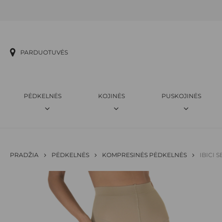
Skip
to
main
content
PARDUOTUVĖS
PĖDKELNĖS
KOJINĖS
PUSKOJINĖS
PRADŽIA
PĖDKELNĖS
KOMPRESINĖS PĖDKELNĖS
IBICI 