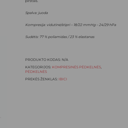
pirštais.
Spalva: juoda
Kompresija: vidutinė/stipri – 18/22 mmHg – 24/29 hPa
Sudėtis: 77 % poliamidas / 23 % elastanas
PRODUKTO KODAS:
N/A
KATEGORIJOS:
KOMPRESINĖS PĖDKELNĖS
,
PĖDKELNĖS
PREKĖS ŽENKLAS:
IBICI