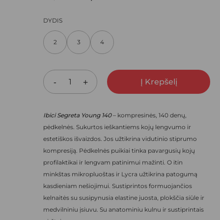
ARŠYKLĖJE IŠSAUGOTI VARDĄ, EL. PAŠTO ADRESĄ IR
PRICE
PRICE
DYDIS
NEBEREIKTŲ ĮVESTI IŠ NAUJO, KAI KITĄ KARTĄ VĖL NORĖSIU
WAS:
IS:
2
3
4
28,50 €.
19,95 €.
Į Krepšelį
Ibici Segreta Young 140
– kompresinės, 140 denų,
pėdkelnės. Sukurtos ieškantiems kojų lengvumo ir
estetiškos išvaizdos. Jos užtikrina vidutinio stiprumo
kompresiją. Pėdkelnės puikiai tinka pavargusių kojų
profilaktikai ir lengvam patinimui mažinti. O itin
minkštas mikropluoštas ir Lycra užtikrina patogumą
kasdieniam nešiojimui. Sustiprintos formuojančios
kelnaitės su susipynusia elastine juosta, plokščia siūle ir
medvilniniu įsiuvu. Su anatominiu kulnu ir sustiprintais