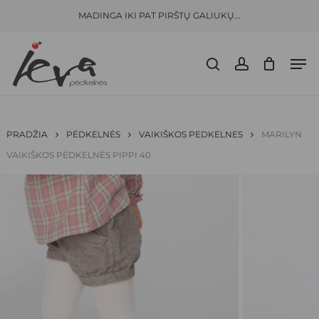
Skip
Menu
MADINGA IKI PAT PIRŠTŲ GALIUKŲ...
to
CLOSE
KREPŠELIS
BŪKITE PIRMAS APRAŠĘS “
MARILYN
CART
main
VAIKIŠKOS PĖDKELNĖS PIPPI 40”
Men
content
search
account
El. pašto adresas nebus skelbiamas.
Būtini
laukeliai pažymėti
*
JŪSŲ ĮVERTINIMAS
*
PRADŽIA
PĖDKELNĖS
VAIKIŠKOS PEDKELNES
MARILYN
VAIKIŠKOS PĖDKELNĖS PIPPI 40
JŪSŲ ATSILIEPIMAS
*
PAVADINIMAS
*