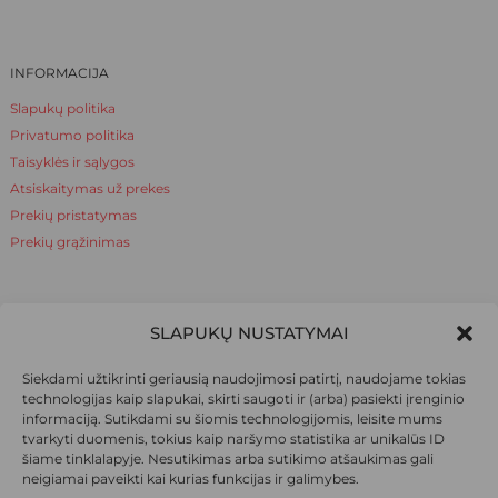
INFORMACIJA
Slapukų politika
Privatumo politika
Taisyklės ir sąlygos
Atsiskaitymas už prekes
Prekių pristatymas
Prekių grąžinimas
NAUDINGA ŽINOTI
SLAPUKŲ NUSTATYMAI
Apie mus
Siekdami užtikrinti geriausią naudojimosi patirtį, naudojame tokias
Naudinga žinoti
technologijas kaip slapukai, skirti saugoti ir (arba) pasiekti įrenginio
informaciją. Sutikdami su šiomis technologijomis, leisite mums
tvarkyti duomenis, tokius kaip naršymo statistika ar unikalūs ID
šiame tinklalapyje. Nesutikimas arba sutikimo atšaukimas gali
SOCIALINIAI TINKLAI
neigiamai paveikti kai kurias funkcijas ir galimybes.