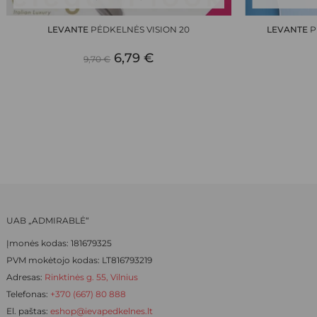
product
has
LEVANTE
PĖDKELNĖS VISION 20
LEVANTE
P
multiple
ORIGINAL
CURRENT
variants.
6,79
€
9,70
€
The
PRICE
PRICE
options
WAS:
IS:
may
be
9,70 €.
6,79 €.
chosen
on
the
product
page
UAB „ADMIRABLĖ“
Įmonės kodas: 181679325
PVM mokėtojo kodas: LT816793219
Adresas:
Rinktinės g. 55, Vilnius
Telefonas:
+370 (667) 80 888
El. paštas:
eshop@ievapedkelnes.lt