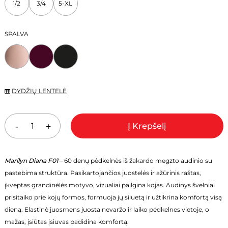
1/2
3/4
5-XL
11,50 €.
8,05 €.
SPALVA
DYDŽIŲ LENTELĖ
Į Krepšelį
Marilyn Diana F01
– 60 denų pėdkelnės iš žakardo megzto audinio su
pastebima struktūra. Pasikartojančios juostelės ir ažūrinis raštas,
įkvėptas grandinėlės motyvo, vizualiai pailgina kojas. Audinys švelniai
prisitaiko prie kojų formos, formuoja jų siluetą ir užtikrina komfortą visą
dieną. Elastinė juosmens juosta nevaržo ir laiko pėdkelnes vietoje, o
mažas, įsiūtas įsiuvas padidina komfortą.