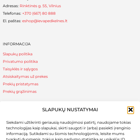
Adresas:
Rinktinės g. 55, Vilnius
Telefonas:
+370 (667) 80 888
El. paštas:
eshop@ievapedkelnes.lt
INFORMACIJA
Slapukų politika
Privatumo politika
Taisyklės ir sąlygos
Atsiskaitymas už prekes
Prekių pristatymas
Prekių grąžinimas
SLAPUKŲ NUSTATYMAI
NAUDINGA ŽINOTI
Siekdami užtikrinti geriausią naudojimosi patirtį, naudojame tokias
Apie mus
technologijas kaip slapukai, skirti saugoti ir (arba) pasiekti įrenginio
Naudinga žinoti
informaciją. Sutikdami su šiomis technologijomis, leisite mums
tvarkyti duomenis, tokius kaip naršymo statistika ar unikalūs ID