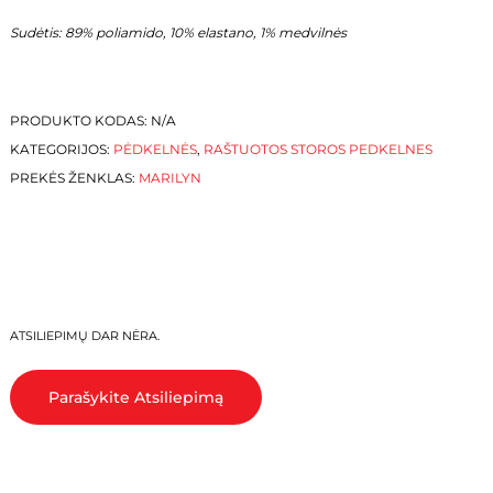
Sudėtis:
89% poliamido, 10% elastano, 1% medvilnės
PRODUKTO KODAS:
N/A
KATEGORIJOS:
PĖDKELNĖS
,
RAŠTUOTOS STOROS PEDKELNES
PREKĖS ŽENKLAS:
MARILYN
KREPŠELYJE NĖRA PRODUKTŲ.
ATSILIEPIMŲ DAR NĖRA.
Eiti Į Parduotuvę
Parašykite Atsiliepimą