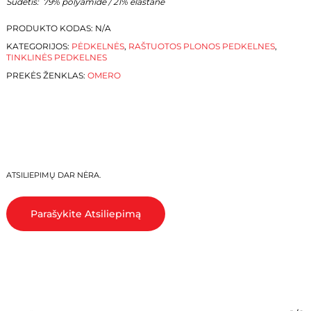
Sudėtis: 79% polyamide / 21% elastane
PRODUKTO KODAS:
N/A
KATEGORIJOS:
PĖDKELNĖS
,
RAŠTUOTOS PLONOS PEDKELNES
,
TINKLINĖS PEDKELNES
PREKĖS ŽENKLAS:
OMERO
KREPŠELYJE NĖRA PRODUKTŲ.
ATSILIEPIMŲ DAR NĖRA.
Eiti Į Parduotuvę
Parašykite Atsiliepimą