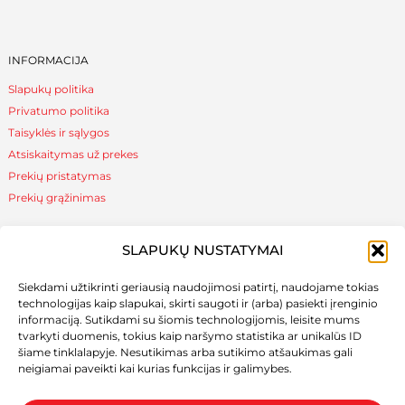
INFORMACIJA
Slapukų politika
Privatumo politika
Taisyklės ir sąlygos
Atsiskaitymas už prekes
Prekių pristatymas
Prekių grąžinimas
SLAPUKŲ NUSTATYMAI
NAUDINGA ŽINOTI
Siekdami užtikrinti geriausią naudojimosi patirtį, naudojame tokias
Apie mus
technologijas kaip slapukai, skirti saugoti ir (arba) pasiekti įrenginio
Naudinga žinoti
informaciją. Sutikdami su šiomis technologijomis, leisite mums
tvarkyti duomenis, tokius kaip naršymo statistika ar unikalūs ID
šiame tinklalapyje. Nesutikimas arba sutikimo atšaukimas gali
neigiamai paveikti kai kurias funkcijas ir galimybes.
SOCIALINIAI TINKLAI