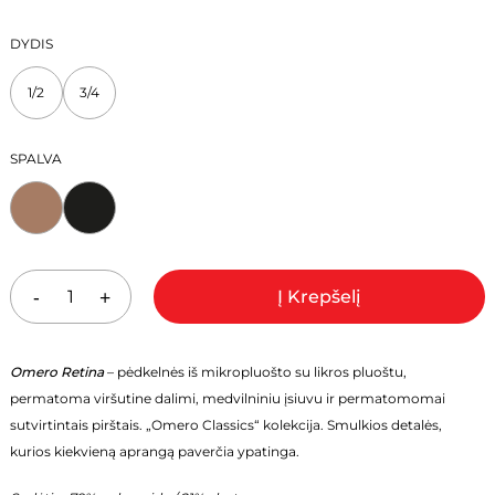
PRICE
PRICE
DYDIS
WAS:
IS:
1/2
3/4
20,00 €.
14,00 €.
SPALVA
Į Krepšelį
Omero Retina
– pėdkelnės iš mikropluošto su likros pluoštu,
permatoma viršutine dalimi, medvilniniu įsiuvu ir permatomomai
sutvirtintais pirštais. „Omero Classics“ kolekcija. Smulkios detalės,
kurios kiekvieną aprangą paverčia ypatinga.