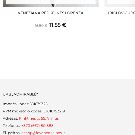
product
product
has
has
VENEZIANA
PĖDKELNĖS LORENZA
IBICI
DVIGUBO
multiple
multiple
ORIGINAL
CURRENT
variants.
11,55
€
variants.
16,50
€
The
The
PRICE
PRICE
options
options
WAS:
IS:
may
may
be
be
16,50 €.
11,55 €.
chosen
chosen
on
on
the
the
product
product
page
page
UAB „ADMIRABLĖ“
Įmonės kodas: 181679325
PVM mokėtojo kodas: LT816793219
Adresas:
Rinktinės g. 55, Vilnius
Telefonas:
+370 (667) 80 888
El. paštas:
eshop@ievapedkelnes.lt