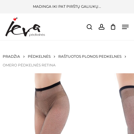
Skip
Menu
MADINGA IKI PAT PIRŠTŲ GALIUKŲ...
to
CLOSE
KREPŠELIS
BŪKITE PIRMAS APRAŠĘS “
OMERO
CART
main
PĖDKELNĖS RETINA”
Men
content
search
account
El. pašto adresas nebus skelbiamas.
Būtini
laukeliai pažymėti
*
JŪSŲ ĮVERTINIMAS
*
PRADŽIA
PĖDKELNĖS
RAŠTUOTOS PLONOS PEDKELNES
OMERO PĖDKELNĖS RETINA
JŪSŲ ATSILIEPIMAS
*
PAVADINIMAS
*