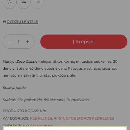
1/2
3/4
5-XL
13,80 €.
9,66 €.
DYDŽIŲ LENTELĖ
Į Krepšelį
Marilyn Zazu Classic
– elegantiškos
kojinių imitacijos pėdkelnės. 20
denų
viršutinė
,
60 denų apatinė dalis. Patogus elastingas juosmuo,
nematomai stvirtinti pirštai, plokščia siūlė.
Spalva: juoda
Sudėtis: 91% poliamido, 8% elastano, 1% medvilnės
PRODUKTO KODAS:
N/A
KATEGORIJOS:
PĖDKELNĖS
,
RAŠTUOTOS STOROS PEDKELNES
PREKĖS ŽENKLAS:
MARILYN