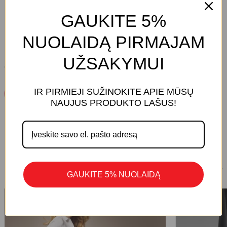
GAUKITE 5%
NUOLAIDĄ PIRMAJAM
UŽSAKYMUI
ATSILIEPIMŲ DAR NĖRA.
IR PIRMIEJI SUŽINOKITE APIE MŪSŲ
Parašykite Atsiliepimą
KREPŠELYJE NĖRA PRODUKTŲ.
NAUJUS PRODUKTO LAŠUS!
Eiti Į Parduotuvę
1/8
PANAŠŪS PRODUKTAI
GAUKITE 5% NUOLAIDĄ
-30%
-30%