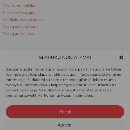
Privatumo politika
Taisyklės ir sąlygos
Atsiskaitymas už prekes
Prekių pristatymas
Prekių grąžinimas
NAUDINGA ŽINOTI
SLAPUKŲ NUSTATYMAI
Apie mus
Siekdami užtikrinti geriausią naudojimosi patirtį, naudojame tokias
Naudinga žinoti
technologijas kaip slapukai, skirti saugoti ir (arba) pasiekti įrenginio
informaciją. Sutikdami su šiomis technologijomis, leisite mums
tvarkyti duomenis, tokius kaip naršymo statistika ar unikalūs ID
šiame tinklalapyje. Nesutikimas arba sutikimo atšaukimas gali
SOCIALINIAI TINKLAI
neigiamai paveikti kai kurias funkcijas ir galimybes.
Priimti
Suma:
0,00
€
© 2026 Ieva pėdkelnės. Visos teisės saugomos.
Atmesti
Krepšelis
Apmokėjimas