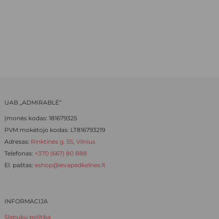
options
options
WAS:
IS:
may
may
be
be
9,50 €.
6,65 €.
chosen
chosen
on
on
the
the
product
product
page
page
UAB „ADMIRABLĖ“
Įmonės kodas: 181679325
PVM mokėtojo kodas: LT816793219
Adresas:
Rinktinės g. 55, Vilnius
Telefonas:
+370 (667) 80 888
El. paštas:
eshop@ievapedkelnes.lt
INFORMACIJA
Slapukų politika