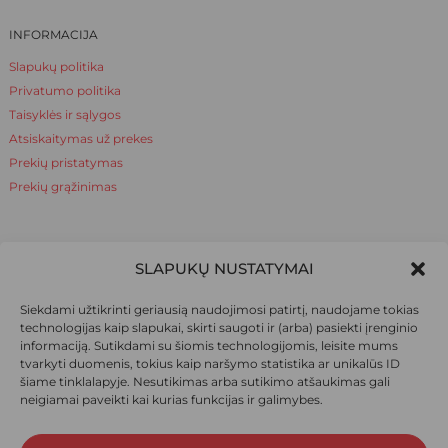
INFORMACIJA
Slapukų politika
Privatumo politika
Taisyklės ir sąlygos
Atsiskaitymas už prekes
Prekių pristatymas
Prekių grąžinimas
NAUDINGA ŽINOTI
SLAPUKŲ NUSTATYMAI
Apie mus
Siekdami užtikrinti geriausią naudojimosi patirtį, naudojame tokias
Naudinga žinoti
technologijas kaip slapukai, skirti saugoti ir (arba) pasiekti įrenginio
informaciją. Sutikdami su šiomis technologijomis, leisite mums
tvarkyti duomenis, tokius kaip naršymo statistika ar unikalūs ID
šiame tinklalapyje. Nesutikimas arba sutikimo atšaukimas gali
SOCIALINIAI TINKLAI
neigiamai paveikti kai kurias funkcijas ir galimybes.