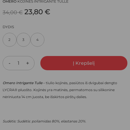
OMERO
KOJINĖS INTRIGANTE TULLE
ORIGINAL
CURRENT
23,80
€
34,00
€
PRICE
PRICE
DYDIS
WAS:
IS:
2
3
4
34,00 €.
23,80 €.
Į Krepšelį
Omero Intrigante Tulle
– tiulio kojinės,
pasiūtos iš
dvigubai dengto
LYCRA®
pluošto. Kojinės yra matinės, permatomos su silikonine
nėriniuota 14 cm juosta, be išskirtos pirštų dalies.
Sudėtis: Sudėtis: poliamidas 80%, elastanas 20%.