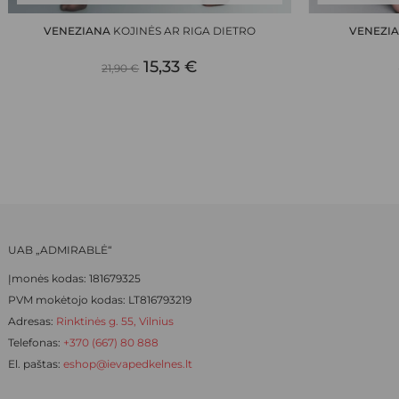
has
has
VENEZIANA
KOJINĖS AR RIGA DIETRO
VENEZI
multiple
multiple
ORIGINAL
CURRENT
variants.
15,33
€
variants.
21,90
€
The
The
PRICE
PRICE
options
options
WAS:
IS:
may
may
be
be
21,90 €.
15,33 €.
chosen
chosen
on
on
the
the
product
product
UAB „ADMIRABLĖ“
page
page
Įmonės kodas: 181679325
PVM mokėtojo kodas: LT816793219
Adresas:
Rinktinės g. 55, Vilnius
Telefonas:
+370 (667) 80 888
El. paštas:
eshop@ievapedkelnes.lt