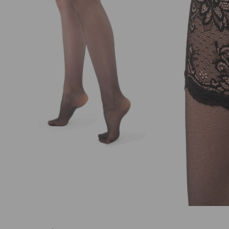
EL. PAŠTAS
*
NORIU SAVO INTERNETO NARŠYKLĖJE
IŠSAUGOTI VARDĄ, EL. PAŠTO ADRESĄ IR
INTERNETO PUSLAPĮ, KAD JŲ NEBEREIKTŲ
ĮVESTI IŠ NAUJO, KAI KITĄ KARTĄ VĖL
NORĖSIU PARAŠYTI KOMENTARĄ.