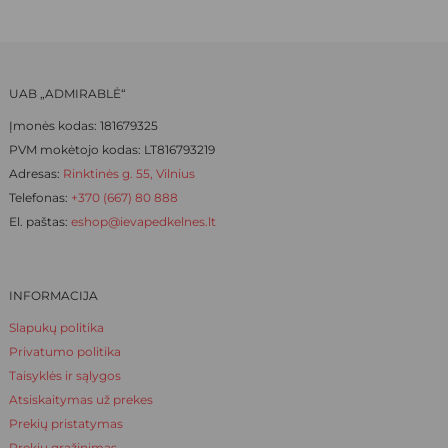
chosen
chosen
on
on
the
the
product
product
UAB „ADMIRABLĖ“
page
page
Įmonės kodas: 181679325
PVM mokėtojo kodas: LT816793219
Adresas:
Rinktinės g. 55, Vilnius
Telefonas:
+370 (667) 80 888
El. paštas:
eshop@ievapedkelnes.lt
INFORMACIJA
Slapukų politika
Privatumo politika
Taisyklės ir sąlygos
Atsiskaitymas už prekes
Prekių pristatymas
Prekių grąžinimas