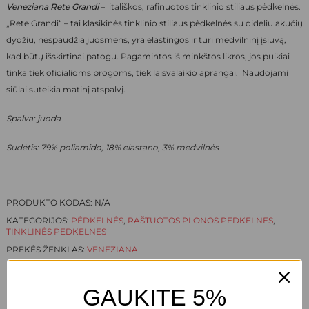
Veneziana Rete Grandi
– itališkos, rafinuotos tinklinio stiliaus pėdkelnės.
„Rete Grandi“ – tai klasikinės tinklinio stiliaus pėdkelnės su dideliu akučių
dydžiu, nespaudžia juosmens, yra elastingos ir turi medvilninį įsiuvą,
kad būtų išskirtinai patogu. Pagamintos iš minkštos likros, jos puikiai
tinka tiek oficialioms progoms, tiek laisvalaikio aprangai. Naudojami
siūlai suteikia matinį atspalvį.
Spalva: juoda
Sudėtis: 79% poliamido, 18% elastano, 3% medvilnės
PRODUKTO KODAS:
N/A
KATEGORIJOS:
PĖDKELNĖS
,
RAŠTUOTOS PLONOS PEDKELNES
,
TINKLINĖS PEDKELNES
PREKĖS ŽENKLAS:
VENEZIANA
GAUKITE 5%