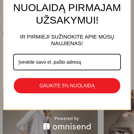
NUOLAIDĄ PIRMAJAM
UŽSAKYMUI!
ATSILIEPIMŲ DAR NĖRA.
Parašykite Atsiliepimą
IR PIRMIEJI SUŽINOKITE APIE MŪSŲ
KREPŠELYJE NĖRA PRODUKTŲ.
NAUJIENAS!
Eiti Į Parduotuvę
1/8
PANAŠŪS PRODUKTAI
GAUKITE 5% NUOLAIDĄ
-30%
-30%