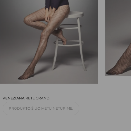
EL. PAŠTAS
*
NORIU SAVO INTERNETO NARŠYKLĖJE
IŠSAUGOTI VARDĄ, EL. PAŠTO ADRESĄ IR
INTERNETO PUSLAPĮ, KAD JŲ NEBEREIKTŲ
ĮVESTI IŠ NAUJO, KAI KITĄ KARTĄ VĖL
NORĖSIU PARAŠYTI KOMENTARĄ.
VENEZIANA
RETE GRANDI
PRODUKTO ŠIUO METU NETURIME.