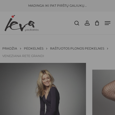
Skip
Menu
MADINGA IKI PAT PIRŠTŲ GALIUKŲ...
to
CLOSE
KREPŠELIS
BŪKITE PIRMAS APRAŠĘS “
VENEZIANA
CART
main
RETE GRANDI”
Men
content
search
account
El. pašto adresas nebus skelbiamas.
Būtini
laukeliai pažymėti
*
JŪSŲ ĮVERTINIMAS
*
PRADŽIA
PĖDKELNĖS
RAŠTUOTOS PLONOS PEDKELNES
VENEZIANA RETE GRANDI
JŪSŲ ATSILIEPIMAS
*
PAVADINIMAS
*